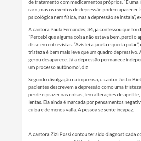
de tratamento com medicamentos próprios. “É uma in
raro, mas os eventos de depressão podem aparecer ‘
psicológica nem física, mas a depressão se instala”, e
A cantora Paula Fernandes, 34, já confessou que foi
“Percebi que alguma coisa não estava bem, perdi o ap
disse em entrevistas. “Avistei a janela e queria pular”
tristeza é bem mais leve que um quadro depressivo. 
gerou desaparece. Já a depressão permanece indepe
um processo autônomo”, diz
Segundo divulgação na imprensa, o cantor Justin Bie
pacientes descrevem a depressão como uma tristeza 
perde o prazer nas coisas, tem alterações de apetite,
lentas. Ela ainda é marcada por pensamentos negativ
culpa e de menos valia. A pessoa se sente incapaz.
A cantora Zizi Possi contou ter sido diagnosticada