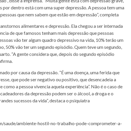
ão”, disse à imprensa. “Muita gente está com depressão grave,
mas por dentro está com uma super depressão. A pessoa tem uma
ras pessoas que nem sabem que estão em depressão”, completa
transtornos alimentares e depressão. Ela chegou a ser internada
dência de que famosos tenham mais depressão que pessoas
pessoas vão ter algum quadro depressivo na vida, 10% terão um
upo, 50% vão ter um segundo episódio. Quem teve um segundo,
quarto. “A gente considera que, depois do segundo episódio
afirma.
rnado por causa da depressão. “É uma doença, uma ferida que
resse, que pode ser negativo ou positivo, que desencadeia a
 como a pessoa vivencia aquela experiência”. Não é o caso de
ncadeadores da depressão podem ser o álcool, a droga e o
randes sucessos da vida”, destaca o psiquiatra
com/saude/ambiente-hostil-no-trabalho-pode-comprometer-a-