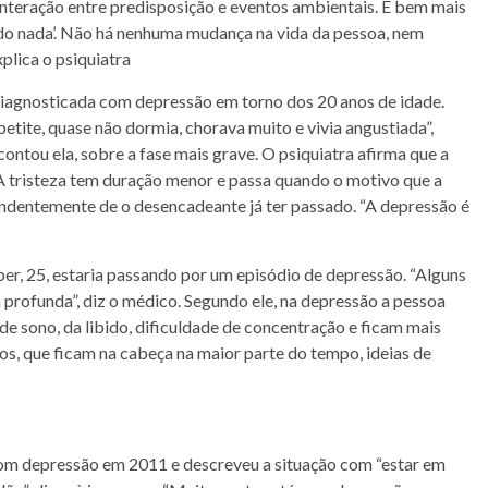
teração entre predisposição e eventos ambientais. É bem mais
do nada’. Não há nenhuma mudança na vida da pessoa, nem
xplica o psiquiatra
 diagnosticada com depressão em torno dos 20 anos de idade.
etite, quase não dormia, chorava muito e vivia angustiada”,
, contou ela, sobre a fase mais grave. O psiquiatra afirma que a
A tristeza tem duração menor e passa quando o motivo que a
ndentemente de o desencadeante já ter passado. “A depressão é
ber, 25, estaria passando por um episódio de depressão. “Alguns
profunda”, diz o médico. Segundo ele, na depressão a pessoa
 de sono, da libido, dificuldade de concentração e ficam mais
os, que ficam na cabeça na maior parte do tempo, ideias de
 com depressão em 2011 e descreveu a situação com “estar em