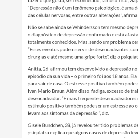
fazer o que gosta, ser reconhecido, famoso, rico, via
“Depressão não é um fenômeno psicológico, é uma do
das células nervosas, entre outras alterações”, afirma
Não se sabe ainda se Whindersson tem mesmo depress
o diagnóstico de depressão confirmado e está afas
totalmente conhecidos. Mas, sendo um problema cere
“Esses eventos podem servir de desencadeantes, co
cirurgias e até mesmo uma gripe forte”, diz o psiquia
Anitta, 26, afirmou tem desenvolvido a depressão no 
episódio da sua vida – o primeiro foi aos 18 anos. El
para sair de casa. O estresse positivo também pode
Ivan Mario Braun. Além disso, fadiga, excesso de tr
desencadeador. “É mais frequente desencadeadores n
estímulo positivo também pode ser um estresse ao o
levam aos sintomas da depressão “, diz.
Gisele Bundchen, 38, já revelou ter tido problemas d
psiquiatra explica que alguns casos de depressão le