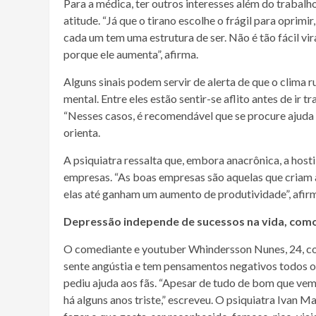
Para a médica, ter outros interesses além do trabal
atitude. “Já que o tirano escolhe o frágil para oprimi
cada um tem uma estrutura de ser. Não é tão fácil vi
porque ele aumenta”, afirma.
Alguns sinais podem servir de alerta de que o clima
mental. Entre eles estão sentir-se aflito antes de ir
“Nesses casos, é recomendável que se procure ajuda 
orienta.
A psiquiatra ressalta que, embora anacrônica, a hos
empresas. “As boas empresas são aquelas que criam 
elas até ganham um aumento de produtividade”, afir
Depressão independe de sucessos na vida, com
O comediante e youtuber Whindersson Nunes, 24, comp
sente angústia e tem pensamentos negativos todos os 
pediu ajuda aos fãs. “Apesar de tudo de bom que vem
há alguns anos triste,” escreveu. O psiquiatra Ivan M