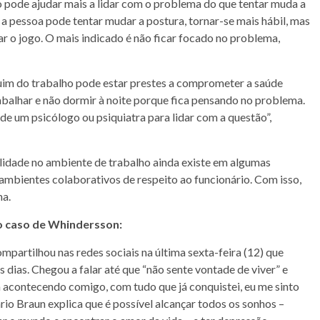
ho pode ajudar mais a lidar com o problema do que tentar muda a
r, a pessoa pode tentar mudar a postura, tornar-se mais hábil, mas
rar o jogo. O mais indicado é não ficar focado no problema,
 ruim do trabalho pode estar prestes a comprometer a saúde
 trabalhar e não dormir à noite porque fica pensando no problema.
de um psicólogo ou psiquiatra para lidar com a questão”,
tilidade no ambiente de trabalho ainda existe em algumas
ambientes colaborativos de respeito ao funcionário. Com isso,
ma.
o caso de Whindersson:
artilhou nas redes sociais na última sexta-feira (12) que
dias. Chegou a falar até que “não sente vontade de viver” e
 acontecendo comigo, com tudo que já conquistei, eu me sinto
ario Braun explica que é possível alcançar todos os sonhos –