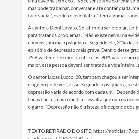
uma caverna sem eco”. “Você sente uma extrema solid
mas pode trabalhar, conversar e até contar piada, 
face social”, explica o psiquiatra. “Tem algumas ra
A cantora Demi Lovato, 26, afirmou ser bipolar, ter 
para tratar os problemas. “Não existe nenhuma evi
comuns”, afirma o psiquiatra. Segundo ele, 30% das 
episódio de depressão mais grave. Dentro desse gr
75% vai ter o terceiro e, entre elas, 90% vão ter um 
maior, essa pessoa deverá ser tratada a vida inteira”, 
O cantor Lucas Lucco, 28, também chegou a ser inte
ninguém pode ver”, disse. Segundo o psiquiatra, o est
depressão varia de acordo com cada um. “Depende de
Lucas Lucco, mas o médico ressalta que outros dese
cigarro. “Depressão não é tristeza e independe dos g
TEXTO RETIRADO DO SITE:
https://noticias.r7.
saude-mental-02052019?amp