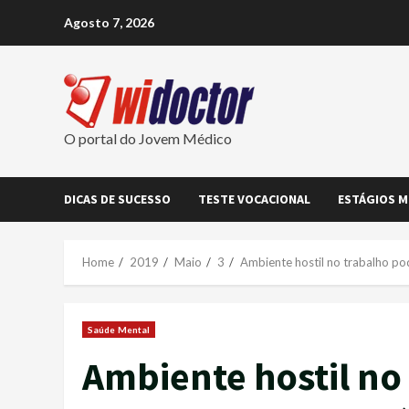
Skip
Agosto 7, 2026
to
content
O portal do Jovem Médico
DICAS DE SUCESSO
TESTE VOCACIONAL
ESTÁGIOS M
Home
2019
Maio
3
Ambiente hostil no trabalho p
Saúde Mental
Ambiente hostil no