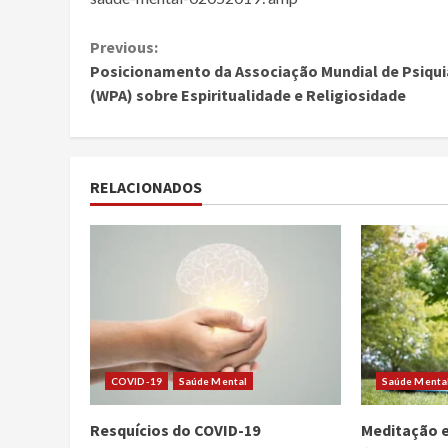
Continue
Previous:
Posicionamento da Associação Mundial de Psiqui
Reading
(WPA) sobre Espiritualidade e Religiosidade
RELACIONADOS
COVID-19
Saúde Mental
Saúde Menta
Resquícios do COVID-19
Meditação e