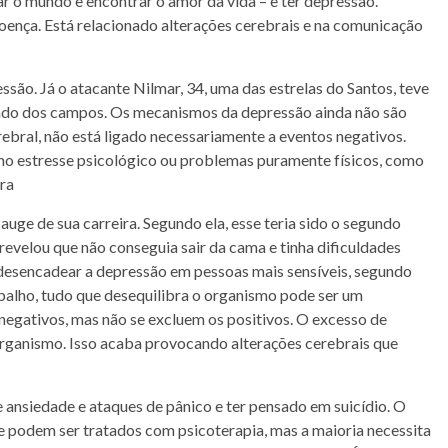
jar o mundo e encontrar o amor da vida – e ter depressão.
ença. Está relacionado alterações cerebrais e na comunicação
ão. Já o atacante Nilmar, 34, uma das estrelas do Santos, teve
tado dos campos. Os mecanismos da depressão ainda não são
bral, não está ligado necessariamente a eventos negativos.
mo estresse psicológico ou problemas puramente físicos, como
tra
auge de sua carreira. Segundo ela, esse teria sido o segundo
a revelou que não conseguia sair da cama e tinha dificuldades
 desencadear a depressão em pessoas mais sensíveis, segundo
abalho, tudo que desequilibra o organismo pode ser um
egativos, mas não se excluem os positivos. O excesso de
rganismo. Isso acaba provocando alterações cerebrais que
e ansiedade e ataques de pânico e ter pensado em suicídio. O
ve podem ser tratados com psicoterapia, mas a maioria necessita