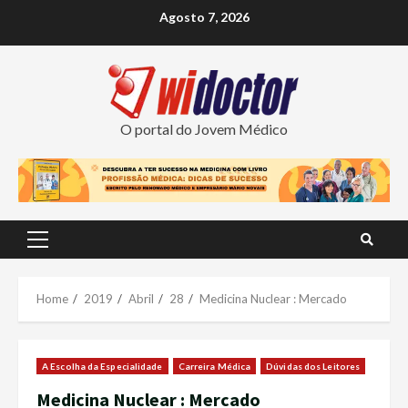
Skip
Agosto 7, 2026
to
content
O portal do Jovem Médico
Primary
Menu
Home
2019
Abril
28
Medicina Nuclear : Mercado
A Escolha da Especialidade
Carreira Médica
Dúvidas dos Leitores
Medicina Nuclear : Mercado