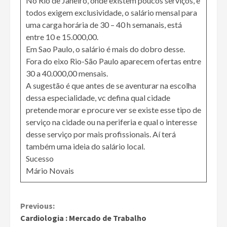
No Rio de Janeiro, onde existem poucos serviços, e
todos exigem exclusividade, o salário mensal para
uma carga horária de 30 – 40 h semanais, está
entre 10 e 15.000,00.
Em Sao Paulo, o salário é mais do dobro desse.
Fora do eixo Rio-São Paulo aparecem ofertas entre
30 a 40.000,00 mensais.
A sugestão é que antes de se aventurar na escolha
dessa especialidade, vc defina qual cidade
pretende morar e procure ver se existe esse tipo de
serviço na cidade ou na periferia e qual o interesse
desse serviço por mais profissionais. Aí terá
também uma ideia do salário local.
Sucesso
Mário Novais
Continue
Previous:
Cardiologia : Mercado de Trabalho