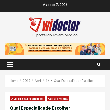
Skip
Agosto 7, 2026
to
content
O portal do Jovem Médico
Primary
Menu
Home
2019
Abril
16
Qual Especialidade Escolher
A Escolha da Especialidade
Carreira Médica
Qual Especialidade Escolher