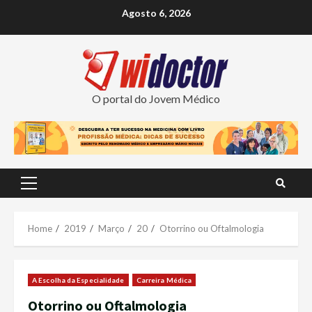
Skip
Agosto 6, 2026
to
content
O portal do Jovem Médico
Primary
Menu
Home
2019
Março
20
Otorrino ou Oftalmologia
A Escolha da Especialidade
Carreira Médica
Otorrino ou Oftalmologia