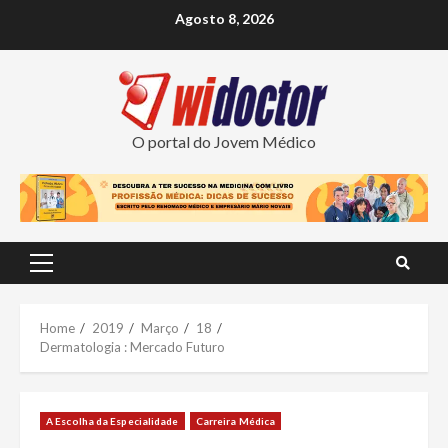
Skip
Agosto 8, 2026
to
content
O portal do Jovem Médico
Primary
Menu
Home
2019
Março
18
Dermatologia : Mercado Futuro
A Escolha da Especialidade
Carreira Médica