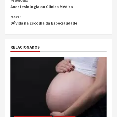
Continue
Previous:
Anestesiologia ou Clínica Médica
Reading
Next:
Dúvida na Escolha da Especialidade
RELACIONADOS