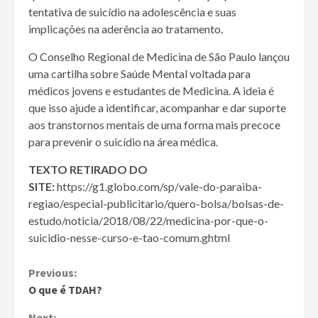
tentativa de suicídio na adolescência e suas
implicações na aderência ao tratamento.
O Conselho Regional de Medicina de São Paulo lançou
uma cartilha sobre Saúde Mental voltada para
médicos jovens e estudantes de Medicina. A ideia é
que isso ajude a identificar, acompanhar e dar suporte
aos transtornos mentais de uma forma mais precoce
para prevenir o suicídio na área médica.
TEXTO RETIRADO DO
SITE:
https://g1.globo.com/sp/vale-do-paraiba-
regiao/especial-publicitario/quero-bolsa/bolsas-de-
estudo/noticia/2018/08/22/medicina-por-que-o-
suicidio-nesse-curso-e-tao-comum.ghtml
Continue
Previous:
O que é TDAH?
Reading
Next: