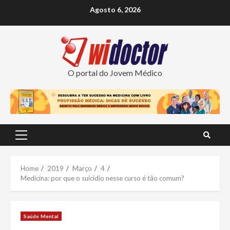
Skip
Agosto 6, 2026
to
content
O portal do Jovem Médico
Primary
Menu
Home
2019
Março
4
Medicina: por que o suicídio nesse curso é tão comum?
Saúde Mental