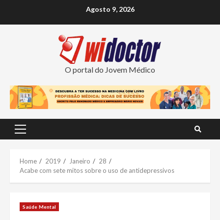
Skip
Agosto 9, 2026
to
content
O portal do Jovem Médico
Primary
Menu
Home
2019
Janeiro
28
Acabe com sete mitos sobre o uso de antidepressivos
Saúde Mental