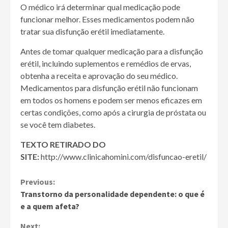
O médico irá determinar qual medicação pode
funcionar melhor. Esses medicamentos podem não
tratar sua disfunção erétil imediatamente.
Antes de tomar qualquer medicação para a disfunção
erétil, incluindo suplementos e remédios de ervas,
obtenha a receita e aprovação do seu médico.
Medicamentos para disfunção erétil não funcionam
em todos os homens e podem ser menos eficazes em
certas condições, como após a cirurgia de próstata ou
se você tem diabetes.
TEXTO RETIRADO DO
SITE:
http://www.clinicahomini.com/disfuncao-eretil/
Continue
Previous:
Transtorno da personalidade dependente: o que é
Reading
e a quem afeta?
Next: