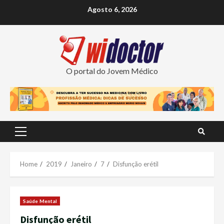
Skip
Agosto 6, 2026
to
content
O portal do Jovem Médico
Primary
Menu
Home
2019
Janeiro
7
Disfunção erétil
Saúde Mental
Disfunção erétil