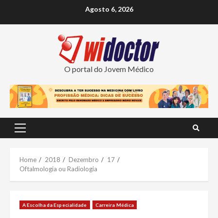
Skip
Agosto 6, 2026
to
content
O portal do Jovem Médico
Primary
Menu
Home
2018
Dezembro
17
Oftalmologia ou Radiologia
A Escolha da Especialidade
Carreira Médica