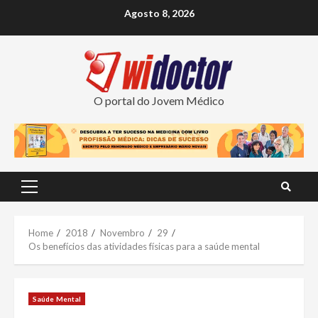
Skip
Agosto 8, 2026
to
content
O portal do Jovem Médico
Primary
Menu
Home
2018
Novembro
29
Os benefícios das atividades físicas para a saúde mental
Saúde Mental