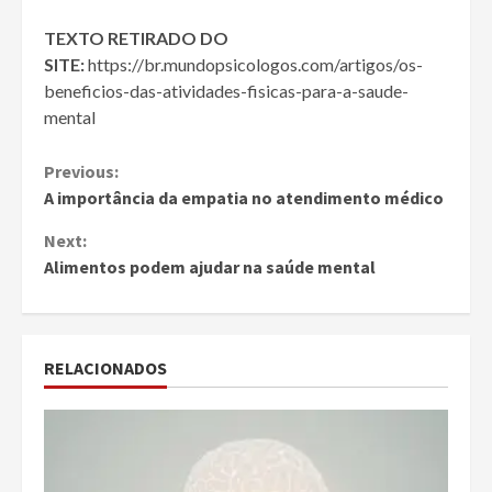
TEXTO RETIRADO DO
SITE:
https://br.mundopsicologos.com/artigos/os-
beneficios-das-atividades-fisicas-para-a-saude-
mental
Continue
Previous:
A importância da empatia no atendimento médico
Reading
Next:
Alimentos podem ajudar na saúde mental
RELACIONADOS