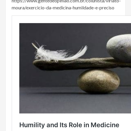
https://www.gentedeopiniao.com.br/colunista/viriato-
moura/exercicio-da-medicina-humildade-e-preciso