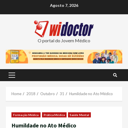
Skip
Agosto 7, 2026
to
content
O portal do Jovem Médico
Primary
Menu
Home
2018
Outubro
31
Humildade no Ato Médico
Formação Médica
Prática Médica
Saúde Mental
Humildade no Ato Médico