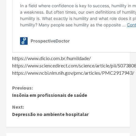
https://www.dicio.com.br/humildade/
https://www.sciencedirect.com/science/article/pii/S073
https://www.ncbi.nlm.nih.gov/pmc/articles/PMC2917943/
Continue
Previous:
Insônia em profissionais de saúde
Reading
Next:
Depressão no ambiente hospitalar