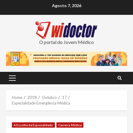
Skip
Agosto 7, 2026
to
content
O portal do Jovem Médico
Primary
Menu
Home
2018
Outubro
17
Especialidade Emergência Médica
A Escolha da Especialidade
Carreira Médica