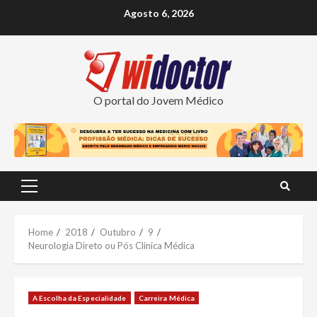
Skip
Agosto 6, 2026
to
content
O portal do Jovem Médico
Primary
Menu
Home
2018
Outubro
9
Neurologia Direto ou Pós Clínica Médica
A Escolha da Especialidade
Carreira Médica