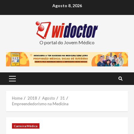
Skip
Agosto 8, 2026
to
content
O portal do Jovem Médico
Primary
Menu
Home
2018
Agosto
31
Empreendedorismo na Medicina
Carreira Médica