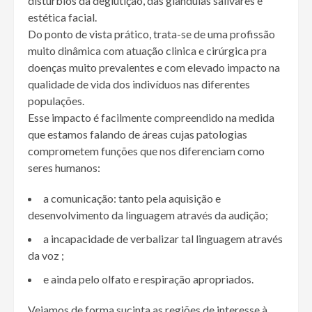
distúrbios da deglutição, das glândulas salivares e
estética facial.
Do ponto de vista prático, trata-se de uma profissão
muito dinâmica com atuação clinica e cirúrgica pra
doenças muito prevalentes e com elevado impacto na
qualidade de vida dos indivíduos nas diferentes
populações.
Esse impacto é facilmente compreendido na medida
que estamos falando de áreas cujas patologias
comprometem funções que nos diferenciam como
seres humanos:
a comunicação: tanto pela aquisição e
desenvolvimento da linguagem através da audição;
a incapacidade de verbalizar tal linguagem através
da voz ;
e ainda pelo olfato e respiração apropriados.
Vejamos de forma sucinta as regiões de interesse à