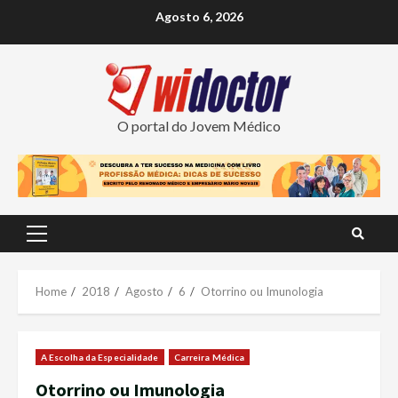
Skip
Agosto 6, 2026
to
content
O portal do Jovem Médico
Primary
Menu
Home
2018
Agosto
6
Otorrino ou Imunologia
A Escolha da Especialidade
Carreira Médica
Otorrino ou Imunologia