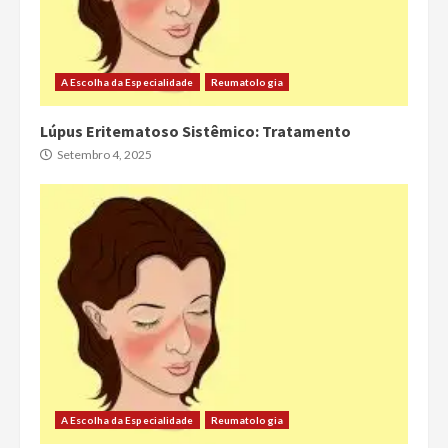
A Escolha da Especialidade
Reumatologia
Lúpus Eritematoso Sistêmico: Tratamento
Setembro 4, 2025
A Escolha da Especialidade
Reumatologia