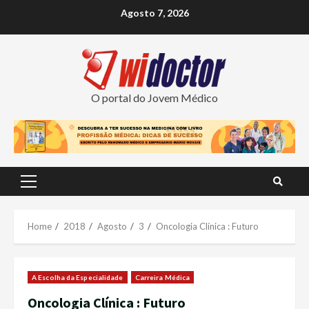
Skip
Agosto 7, 2026
to
content
O portal do Jovem Médico
Primary
Menu
Home
2018
Agosto
3
Oncologia Clínica : Futuro
A Escolha da Especialidade
Carreira Médica
Oncologia Clínica : Futuro