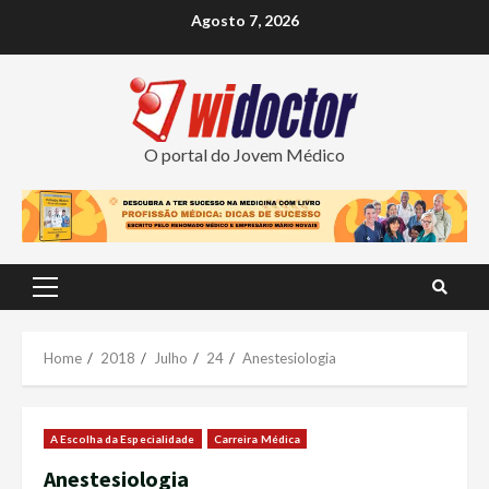
Skip
Agosto 7, 2026
to
content
O portal do Jovem Médico
Primary
Menu
Home
2018
Julho
24
Anestesiologia
A Escolha da Especialidade
Carreira Médica
Anestesiologia