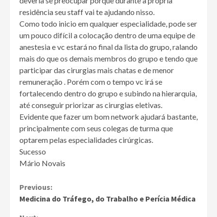
deveria se preocupar porque durante a própria
residência seu staff vai te ajudando nisso.
Como todo inicio em qualquer especialidade, pode ser
um pouco difícil a colocação dentro de uma equipe de
anestesia e vc estará no final da lista do grupo, ralando
mais do que os demais membros do grupo e tendo que
participar das cirurgias mais chatas e de menor
remuneração . Porém com o tempo vc irá se
fortalecendo dentro do grupo e subindo na hierarquia,
até conseguir priorizar as cirurgias eletivas.
Evidente que fazer um bom network ajudará bastante,
principalmente com seus colegas de turma que
optarem pelas especialidades cirúrgicas.
Sucesso
Mário Novais
Continue
Previous:
Medicina do Tráfego, do Trabalho e Perícia Médica
Reading