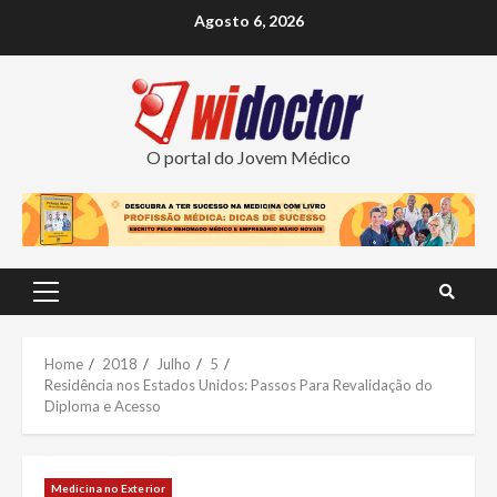
Skip
Agosto 6, 2026
to
content
O portal do Jovem Médico
Primary
Menu
Home
2018
Julho
5
Residência nos Estados Unidos: Passos Para Revalidação do
Diploma e Acesso
Medicina no Exterior