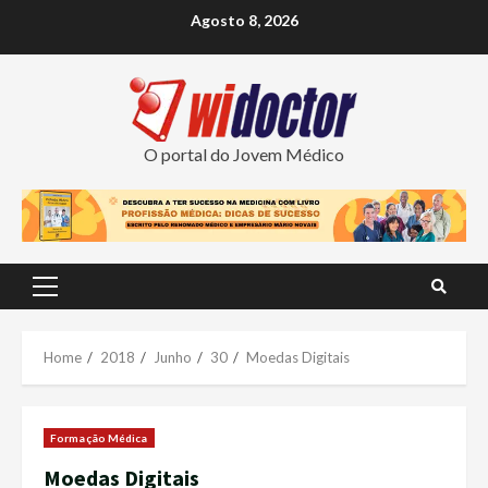
Skip
Agosto 8, 2026
to
content
O portal do Jovem Médico
Primary
Menu
Home
2018
Junho
30
Moedas Digitais
Formação Médica
Moedas Digitais