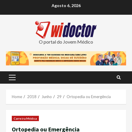
Skip
Agosto 6, 2026
to
content
O portal do Jovem Médico
Primary
Menu
Home
2018
Junho
29
Ortopedia ou Emergência
Carreira Médica
Ortopedia ou Emergência