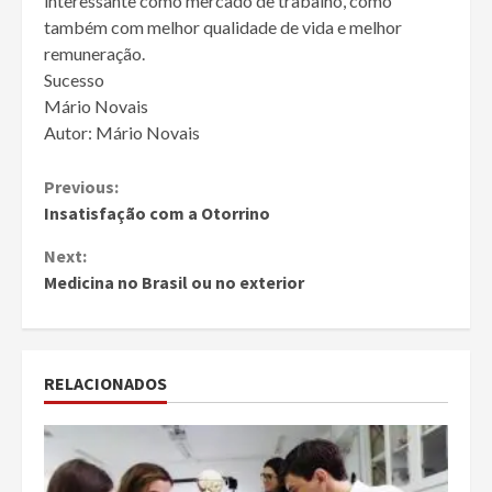
interessante como mercado de trabalho, como
também com melhor qualidade de vida e melhor
remuneração.
Sucesso
Mário Novais
Autor: Mário Novais
Continue
Previous:
Insatisfação com a Otorrino
Reading
Next:
Medicina no Brasil ou no exterior
RELACIONADOS