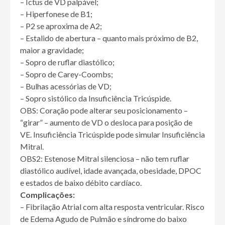
– Ictus de VD palpável;
– Hiperfonese de B1;
– P2 se aproxima de A2;
– Estalido de abertura – quanto mais próximo de B2,
maior a gravidade;
– Sopro de ruflar diastólico;
– Sopro de Carey-Coombs;
– Bulhas acessórias de VD;
– Sopro sistólico da Insuficiência Tricúspide.
OBS: Coração pode alterar seu posicionamento –
“girar” – aumento de VD o desloca para posição de
VE. Insuficiência Tricúspide pode simular Insuficiência
Mitral.
OBS2: Estenose Mitral silenciosa – não tem ruflar
diastólico audível, idade avançada, obesidade, DPOC
e estados de baixo débito cardíaco.
Complicações:
– Fibrilação Atrial com alta resposta ventricular. Risco
de Edema Agudo de Pulmão e síndrome do baixo