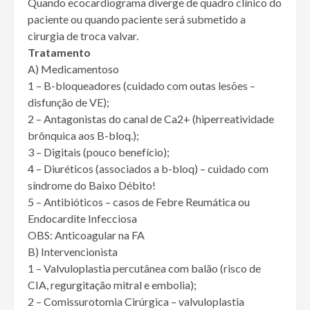
Quando ecocardiograma diverge de quadro clínico do
paciente ou quando paciente será submetido a
cirurgia de troca valvar.
Tratamento
A) Medicamentoso
1 – B-bloqueadores (cuidado com outas lesões –
disfunção de VE);
2 – Antagonistas do canal de Ca2+ (hiperreatividade
brônquica aos B-bloq.);
3 – Digitais (pouco benefício);
4 – Diuréticos (associados a b-bloq) – cuidado com
síndrome do Baixo Débito!
5 – Antibióticos – casos de Febre Reumática ou
Endocardite Infecciosa
OBS: Anticoagular na FA
B) Intervencionista
1 – Valvuloplastia percutânea com balão (risco de
CIA, regurgitação mitral e embolia);
2 – Comissurotomia Cirúrgica – valvuloplastia