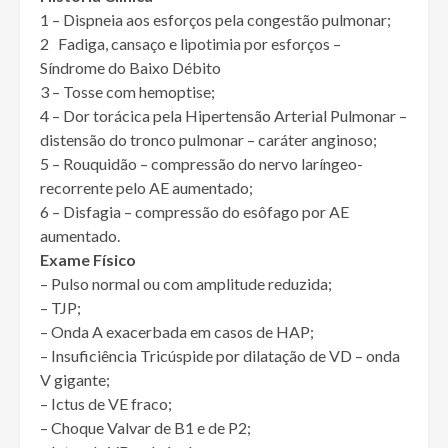
1 – Dispneia aos esforços pela congestão pulmonar;
2 Fadiga, cansaço e lipotimia por esforços –
Síndrome do Baixo Débito
3 – Tosse com hemoptise;
4 – Dor torácica pela Hipertensão Arterial Pulmonar –
distensão do tronco pulmonar – caráter anginoso;
5 – Rouquidão – compressão do nervo laríngeo-
recorrente pelo AE aumentado;
6 – Disfagia – compressão do esôfago por AE
aumentado.
Exame Físico
– Pulso normal ou com amplitude reduzida;
– TJP;
– Onda A exacerbada em casos de HAP;
– Insuficiência Tricúspide por dilatação de VD – onda
V gigante;
– Ictus de VE fraco;
– Choque Valvar de B1 e de P2;