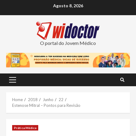
Skip
Agosto 8, 2026
to
content
O portal do Jovem Médico
Primary
Menu
Home
2018
Junho
22
Estenose Mitral – Pontos para Revisão
Prática Médica