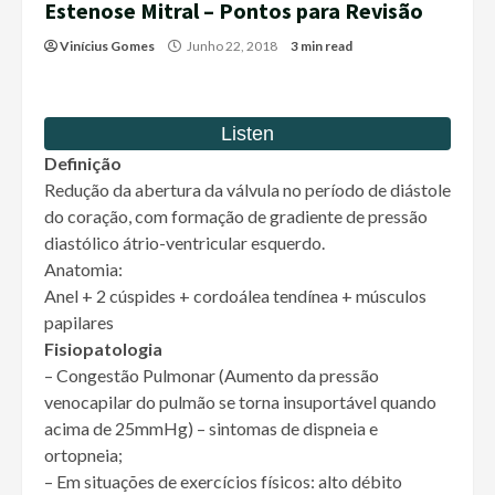
Estenose Mitral – Pontos para Revisão
Vinícius Gomes
Junho 22, 2018
3 min read
Definição
Redução da abertura da válvula no período de diástole
do coração, com formação de gradiente de pressão
diastólico átrio-ventricular esquerdo.
Anatomia:
Anel + 2 cúspides + cordoálea tendínea + músculos
papilares
Fisiopatologia
– Congestão Pulmonar (Aumento da pressão
venocapilar do pulmão se torna insuportável quando
acima de 25mmHg) – sintomas de dispneia e
ortopneia;
– Em situações de exercícios físicos: alto débito