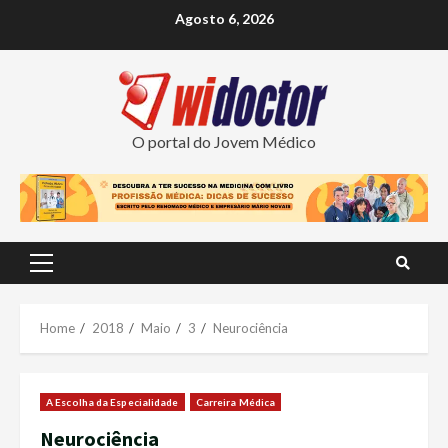
Skip
Agosto 6, 2026
to
content
O portal do Jovem Médico
Primary
Menu
Home
2018
Maio
3
Neurociência
A Escolha da Especialidade
Carreira Médica
Neurociência