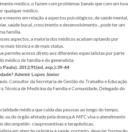
ndimento médico, o fazem com problemas banais que com um boa
or qualquer médico.
e e mesmo em relação a aspectos psicológicos, de saúde mental,
olar, saúde bucal, crescimento e desenvolvimento…pode ter um
ma família.
 esses aspectos, a maioria dos médicos acabam optando por
o mais técnica e de mais status.
ue permite acesso direto aos diferentes especialistas por parte
 do médico de família e do generalista.
o Paulo). 2012;91(ed. esp.):39-44
nidade?
Ademir Lopes Júnior
ulo, Consultor da Secretaria de Gestão do Trabalho e Educação
ra Técnica de Medicina da Família e Comunidade, Delegado do
cialidade médica que cuida das pessoas ao longo do tempo,
e, ou do órgão afetado pela doença.A MFC visa o atendimento
io decompetên- ciaspreventivas e terapêuticas.
ista em atenção primária à saúde, portanto, deve ter formação