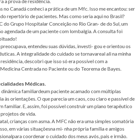
 a prova de residência.
s no Canadá conheci a prática de um Mfc. Isso me encantou: ser
iado repertório de pacientes. Mas como seria aqui no Brasil?
FC do Grupo Hospitalar Conceição no Rio Gran- de do Sul, um
ão agendada de um paciente com lombalgia. A consulta foi
bituado!
 preocupava, entendeu suas dúvidas, investi- gou e orientou os
êuticas. A integralidade do cuidado se tornavareal ali na minha
idência, descobri que isso só era possível com a
a Medicina Centrada no Paciente ou do Teorema de Bayes.
ecialidades Médicas.
 a dinâmica familiardeum paciente acamado com múltiplas
às orientações. O que parecia um caos, cou claro e passível de
amiliar. E, assim, foi possível construir um plano terapêutico
projetos de vida.
atal, crianças com asma. A MFC não era uma simples somatória
so, em várias situaçõesna mi- nha própria família e amigos
ssionalpara coordenar o cuidado dos meus avós, pais e irmão.