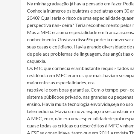
Na minha graduação já havia pensado em fazer Pedia
Conhecia inúmeros psiquiatras e pediatras com 30 
2040? Qual seria o risco de uma especialidade quase
perspectiva nan- ceira? Teria reconhecimento pelos
Mas a MFC era uma especialidade em franca ascensão. 
conhecimento. Gostava disso!Eu poderia conversar co
suas casas e cotidiano. Havia grande diversidade de atu
de pele aos problemas de linguagem, das angústias com o
caquexia.
Os Mfc que conhecia erambastante requisi- tados nas
residência em MFC eram os que mais haviam se expand
maiorentre as especialidades, era
razoável e com boas garantias. Com o tempo, per- c
sistema públicoou privado, nas grandes ou pequenas c
ensino. Havia muita tecnologia envolvida,seja no uso
telemedicina. Havia um novo espaço a se construir e e
A MFC, en m, não era uma especialidadede pobrespara
quase todas as críticas ou descréditos à MFC vinha
A ESF se consolidava, tanto que em 2011 a revista T