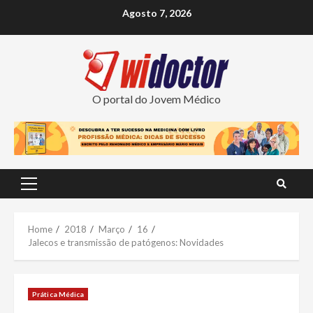
Skip
Agosto 7, 2026
to
content
O portal do Jovem Médico
Primary
Menu
Home
2018
Março
16
Jalecos e transmissão de patógenos: Novidades
Prática Médica