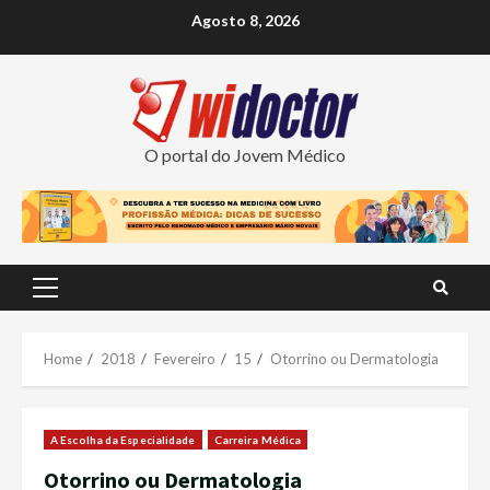
Skip
Agosto 8, 2026
to
content
O portal do Jovem Médico
Primary
Menu
Home
2018
Fevereiro
15
Otorrino ou Dermatologia
A Escolha da Especialidade
Carreira Médica
Otorrino ou Dermatologia