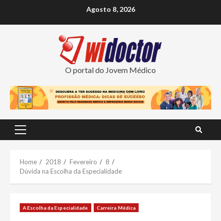
Skip
Agosto 8, 2026
to
content
O portal do Jovem Médico
Primary
Menu
Home
2018
Fevereiro
8
Dúvida na Escolha da Especialidade
A Escolha da Especialidade
Carreira Médica