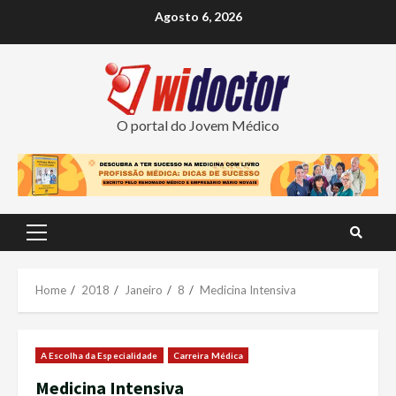
Skip
Agosto 6, 2026
to
content
O portal do Jovem Médico
Primary
Menu
Home
2018
Janeiro
8
Medicina Intensiva
A Escolha da Especialidade
Carreira Médica
Medicina Intensiva