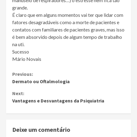
manuseio de respiradores…) o estresse nem fica tão
grande.
É claro que em alguns momentos vai ter que lidar com
fatores desagradáveis como a morte de pacientes e
contatos com familiares de pacientes graves, mas isso
é bem absorvido depois de algum tempo de trabalho
na uti.
Sucesso
Mário Novais
Continue
Previous:
Dermato ou Oftalmologia
Reading
Next:
Vantagens e Desvantagens da Psiquiatria
Deixe um comentário