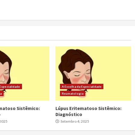
 Especialidade
A Escolha da Especialidade
ia
Reumatologia
matoso Sistêmico:
Lúpus Eritematoso Sistêmico:
o
Diagnóstico
 2025
Setembro 4, 2025