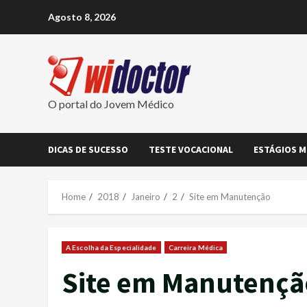
Skip
Agosto 8, 2026
to
content
O portal do Jovem Médico
DICAS DE SUCESSO
TESTE VOCACIONAL
ESTÁGIOS M
Home
2018
Janeiro
2
Site em Manutenção
A Escolha da Especialidade
Carreira Médica
Site em Manutençã