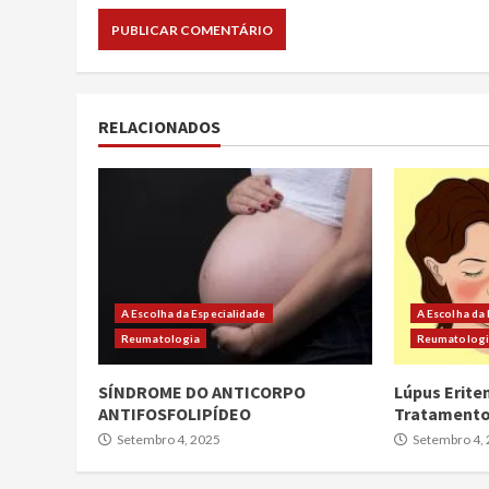
RELACIONADOS
A Escolha da Especialidade
A Escolha da
Reumatologia
Reumatolog
SÍNDROME DO ANTICORPO
Lúpus Erite
ANTIFOSFOLIPÍDEO
Tratament
Setembro 4, 2025
Setembro 4,