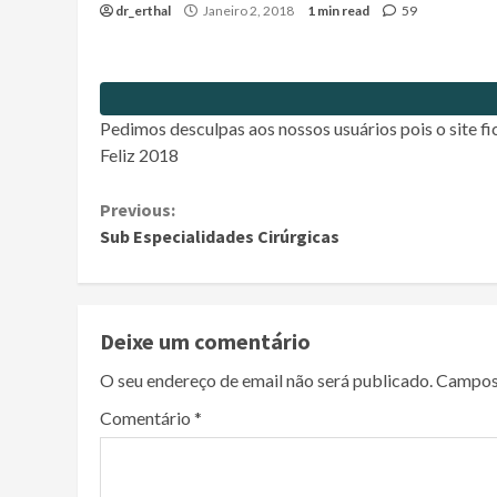
dr_erthal
Janeiro 2, 2018
1 min read
59
Pedimos desculpas aos nossos usuários pois o site fi
Feliz 2018
Continue
Previous:
Sub Especialidades Cirúrgicas
Reading
Deixe um comentário
O seu endereço de email não será publicado.
Campos
Comentário
*