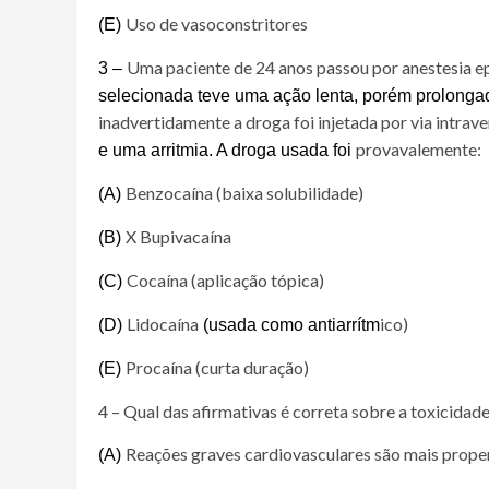
Uso de vasoconstritores
(E)
Uma paciente de 24 anos passou por anestesia ep
3 –
selecionada teve uma ação lenta, porém prolonga
ina
dvertidamente a droga foi injetada por via intrav
provavalemente:
e uma arritmia. A droga usada foi
Benzocaína (baixa solubilidade)
(A)
X Bupivacaína
(B)
Cocaína (aplicação tópica)
(C)
Lidocaína
ico)
(D)
(usada como antiarrítm
Procaína (curta duração)
(E)
4 – Qual das afirmativas é correta sobre a toxicidade
Reações graves cardiovasculares são mais prope
(A)