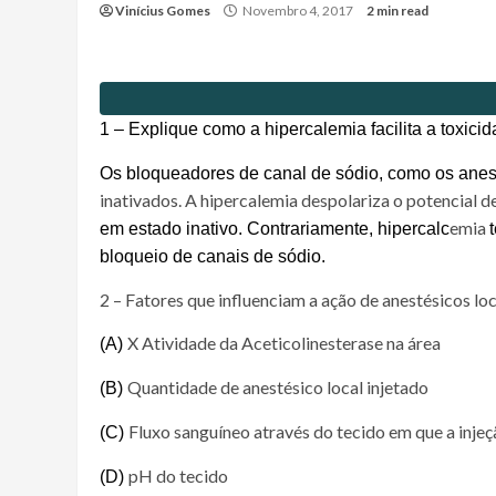
Vinícius Gomes
Novembro 4, 2017
2 min read
1 – Explique como a hipercalemia facilita a toxici
Os bloqueadores de canal de sódio, como os anes
inativados. A
hipercalemia despolariza o potencial
emia
em estado inativo. Contrariamente, hipercal
c
bloqueio de canais de sódio.
2 – Fatores que influenciam a ação de anestésicos l
X Atividade da Aceticolinesterase na área
(A)
Quantidade de anestésico local injetado
(B)
Fluxo sanguíneo através do tecido em que a injeçã
(C)
pH do tecido
(D)