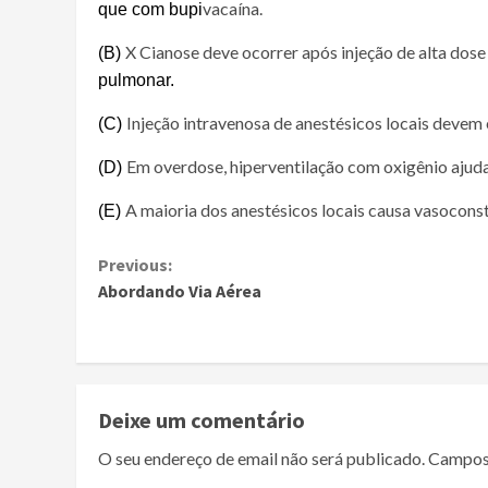
vacaína.
que com bupi
X Cianose deve ocorrer após injeção de alta dose
(B)
pulmonar.
Injeção intravenosa de anestésicos locais devem
(C)
Em overdose, hiperventilação com oxigênio ajuda 
(D)
A maioria dos anestésicos locais causa vasoconst
(E)
Continue
Previous:
Abordando Via Aérea
Reading
Deixe um comentário
O seu endereço de email não será publicado.
Campos