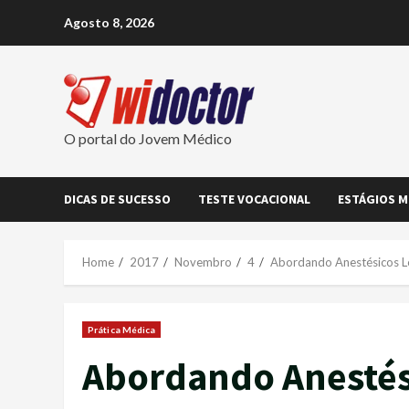
Skip
Agosto 8, 2026
to
content
O portal do Jovem Médico
DICAS DE SUCESSO
TESTE VOCACIONAL
ESTÁGIOS M
Home
2017
Novembro
4
Abordando Anestésicos L
Prática Médica
Abordando Anestés