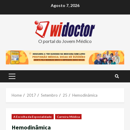
Skip
Agosto 7, 2026
to
content
O portal do Jovem Médico
Primary
Menu
Home
2017
Setembro
25
Hemodinâmica
A Escolha da Especialidade
Carreira Médica
Hemodinâmica