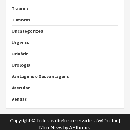
Trauma
Tumores
Uncategorized
Urgência
Urinário
Urologia
Vantagens e Desvantagens
Vascular
Vendas
Copyright © Todos os direitos reservados a WiDoctor
|
MoreNews
by AF themes.