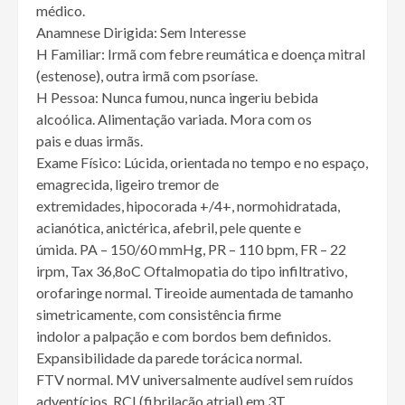
médico.
Anamnese Dirigida: Sem Interesse
H Familiar: Irmã com febre reumática e doença mitral
(estenose), outra irmã com psoríase.
H Pessoa: Nunca fumou, nunca ingeriu bebida
alcoólica. Alimentação variada. Mora com os
pais e duas irmãs.
Exame Físico: Lúcida, orientada no tempo e no espaço,
emagrecida, ligeiro tremor de
extremidades, hipocorada +/4+, normohidratada,
acianótica, anictérica, afebril, pele quente e
úmida. PA – 150/60 mmHg, PR – 110 bpm, FR – 22
irpm, Tax 36,8oC Oftalmopatia do tipo infiltrativo,
orofaringe normal. Tireoide aumentada de tamanho
simetricamente, com consistência firme
indolor a palpação e com bordos bem definidos.
Expansibilidade da parede torácica normal.
FTV normal. MV universalmente audível sem ruídos
adventícios. RCI (fibrilação atrial) em 3T.