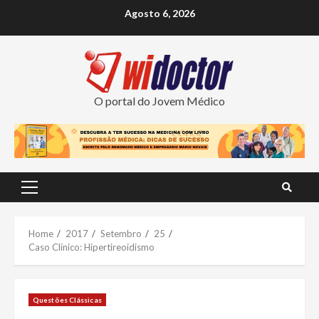
Skip
Agosto 6, 2026
to
content
O portal do Jovem Médico
Primary
Menu
Home
2017
Setembro
25
Caso Clínico: Hipertireoidismo
Questões Clássicas