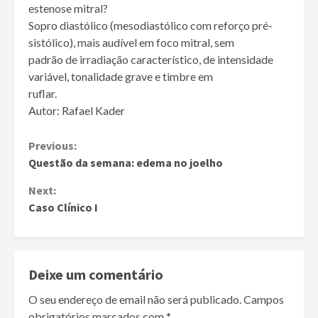
estenose mitral?
Sopro diastólico (mesodiastólico com reforço pré-
sistólico), mais audível em foco mitral, sem
padrão de irradiação característico, de intensidade
variável, tonalidade grave e timbre em
ruflar.
Autor: Rafael Kader
Continue
Previous:
Questão da semana: edema no joelho
Reading
Next:
Caso Clínico I
Deixe um comentário
O seu endereço de email não será publicado.
Campos
obrigatórios marcados com
*