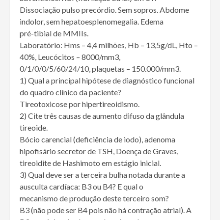
Dissociação pulso precórdio. Sem sopros. Abdome
indolor, sem hepatoesplenomegalia. Edema
pré-tibial de MMIIs.
Laboratório: Hms – 4,4 milhões, Hb – 13,5g/dL, Hto –
40%, Leucócitos – 8000/mm3,
0/1/0/0/5/60/24/10, plaquetas – 150.000/mm3.
1) Qual a principal hipótese de diagnóstico funcional
do quadro clínico da paciente?
Tireotoxicose por hipertireoidismo.
2) Cite três causas de aumento difuso da glândula
tireoide.
Bócio carencial (deficiência de iodo), adenoma
hipofisário secretor de TSH, Doença de Graves,
tireoidite de Hashimoto em estágio inicial.
3) Qual deve ser a terceira bulha notada durante a
ausculta cardíaca: B3 ou B4? E qual o
mecanismo de produção deste terceiro som?
B3 (não pode ser B4 pois não há contração atrial). A