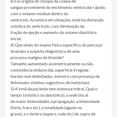
B3 se origina do choque da coluna de
sangue proveniente do enchimento ventricular rápido,
com o volume residual dentro do
ventrículo. Acontece em situações onde ha disfunção
sistólica do ventrículo, com diminuição da
fração de ejeção e aumento do volume diastólico
inicial.
4) Que sinais do exame físico especifico do pescoço
levariam a suspeita diagnóstica de uma
processo maligno de tireoide?
Tamanho aumentado assimetricamente ou não,
consistência endurecida, superfície irregular,
bordos mal delimitados, imóvel e com presença de
linfonodos vizinhos sugestivos de metástase.
5) A irmã da paciente tem estenose mitral, Qual o
tempo (sistólico ou diastólico), a sede (local
de maior intensidade), a propagação, a intensidade
(forte, fraco etc), a tonalidade (agudo ou
grave), e o timbre (áspero, rude etc) do sopro de