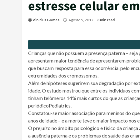
estresse celular e
Vinícius Gomes
Agosto 9, 2017
3 min read
Crianças que não possuem a presença paterna – seja 
apresentam maior tendência de apresentarem proble
que buscam resposta para essa ocorrência, pelo enc
extremidades dos cromossomos.
Além de hipóteses sugerirem sua degradação por ext
idade. O estudo mostrou que entre os indivíduos com
tinham telômeros 14% mais curtos do que as crianças
periódicoPediatrics.
Constatou-se maior associação para meninos do que 
anos de idade – e a morte teve o maior impacto nos 
O prejuízo no âmbito psicológico e físico da crianç
a ausência paterna e os problemas de saúde das cri