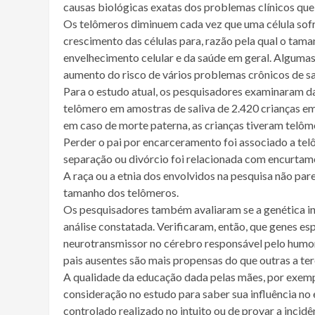
causas biológicas exatas dos problemas clínicos que 
Os telômeros diminuem cada vez que uma célula sofr
crescimento das células para, razão pela qual o tam
envelhecimento celular e da saúde em geral. Algumas
aumento do risco de vários problemas crônicos de sa
Para o estudo atual, os pesquisadores examinaram da
telômero em amostras de saliva de 2.420 crianças e
em caso de morte paterna, as crianças tiveram telôme
Perder o pai por encarceramento foi associado a tel
separação ou divórcio foi relacionada com encurtam
A raça ou a etnia dos envolvidos na pesquisa não pa
tamanho dos telômeros.
Os pesquisadores também avaliaram se a genética in
análise constatada. Verificaram, então, que genes es
neurotransmissor no cérebro responsável pelo humo
pais ausentes são mais propensas do que outras a te
A qualidade da educação dada pelas mães, por exemp
consideração no estudo para saber sua influência 
controlado realizado no intuito ou de provar a incid