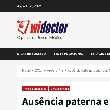
Skip
Agosto 6, 2026
to
content
O portal do Jovem Médico
DICAS DE SUCESSO
TESTE VOCACIONAL
ESTÁGIOS M
Home
2017
Agosto
9
Ausência paterna e sua relaç
Artigos Científicos
Uncategorized
Ausência paterna e