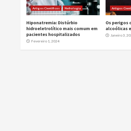
Artigos Científicos
Nefrologia
Artigos Cient
Hiponatremia: Distúrbio
Os perigos 
hidroeletrolítico mais comum em
alcoólicas
pacientes hospitalizados
Janeiro 3, 2
Fevereiro 1, 2024