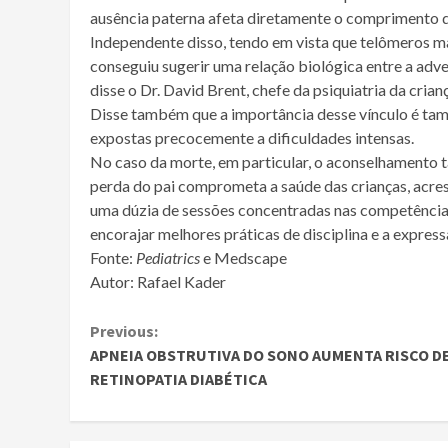
ausência paterna afeta diretamente o comprimento 
Independente disso, tendo em vista que telômeros ma
conseguiu sugerir uma relação biológica entre a adve
disse o Dr. David Brent, chefe da psiquiatria da cria
Disse também que a importância desse vínculo é tam
expostas precocemente a dificuldades intensas.
No caso da morte, em particular, o aconselhamento t
perda do pai comprometa a saúde das crianças, acre
uma dúzia de sessões concentradas nas competência
encorajar melhores práticas de disciplina e a express
Fonte:
Pediatrics
e Medscape
Autor: Rafael Kader
Continue
Previous:
APNEIA OBSTRUTIVA DO SONO AUMENTA RISCO D
Reading
RETINOPATIA DIABÉTICA