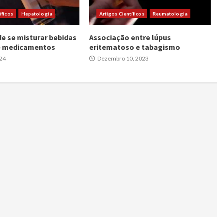
íficos
Hepatologia
Artigos Científicos
Reumatologia
de se misturar bebidas
Associação entre lúpus
 e medicamentos
eritematoso e tabagismo
024
Dezembro 10, 2023