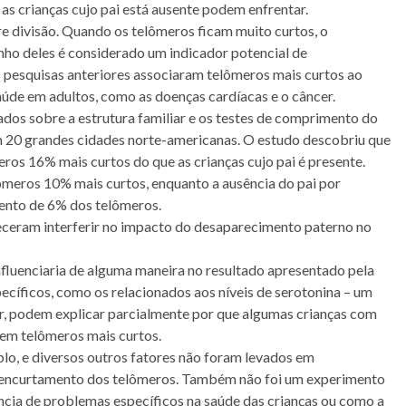
as crianças cujo pai está ausente podem enfrentar.
e divisão. Quando os telômeros ficam muito curtos, o
anho deles é considerado um indicador potencial de
 pesquisas anteriores associaram telômeros mais curtos ao
úde em adultos, como as doenças cardíacas e o câncer.
dos sobre a estrutura familiar e os testes de comprimento do
m 20 grandes cidades norte-americanas. O estudo descobriu que
ros 16% mais curtos do que as crianças cujo pai é presente.
ômeros 10% mais curtos, enquanto a ausência do pai por
ento de 6% dos telômeros.
receram interferir no impacto do desaparecimento paterno no
fluenciaria de alguma maneira no resultado apresentado pela
pecíficos, como os relacionados aos níveis de serotonina – um
r, podem explicar parcialmente por que algumas crianças com
rem telômeros mais curtos.
lo, e diversos outros fatores não foram levados em
no encurtamento dos telômeros. Também não foi um experimento
ência de problemas específicos na saúde das crianças ou como a