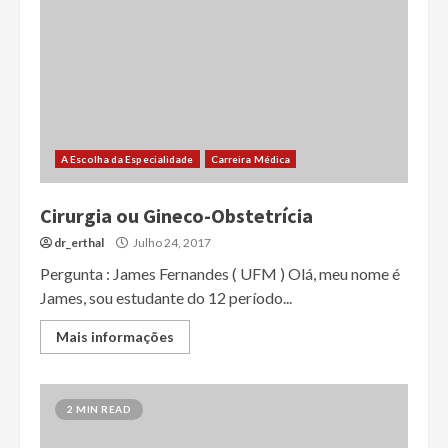
A Escolha da Especialidade
Carreira Médica
Cirurgia ou Gineco-Obstetrícia
dr_erthal
Julho 24, 2017
Pergunta : James Fernandes ( UFM ) Olá, meu nome é
James, sou estudante do 12 período...
Mais informações
2 MIN READ