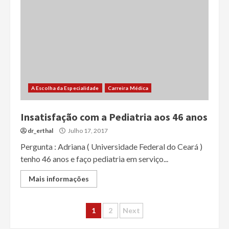
A Escolha da Especialidade
Carreira Médica
Insatisfação com a Pediatria aos 46 anos
dr_erthal
Julho 17, 2017
Pergunta : Adriana ( Universidade Federal do Ceará )
tenho 46 anos e faço pediatria em serviço...
Mais informações
Paginação
1
2
Next