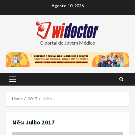
Skip
Agosto 10, 2026
to
content
O portal do Jovem Médico
Primary
Menu
Home
2017
Julho
Mês:
Julho 2017