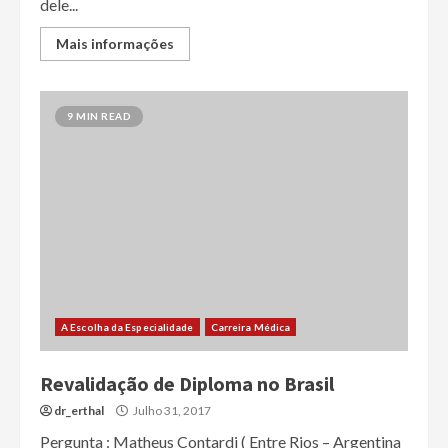
dele...
Mais informações
9 MIN READ
A Escolha da Especialidade
Carreira Médica
Revalidação de Diploma no Brasil
dr_erthal
Julho 31, 2017
Pergunta : Matheus Contardi ( Entre Rios – Argentina