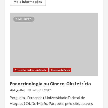
Mais informações
3 MIN READ
A Escolha da Especialidade
Carreira Médica
Endocrinologia ou Gineco-Obstetrícia
dr_erthal
Julho 31, 2017
Pergunta : Fernanda ( Universidade Federal de
Alagoas ) Oi, Dr. Mário. Parabéns pelo site, atraves