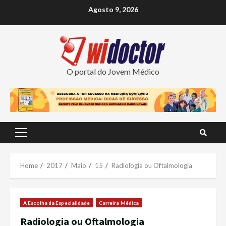
Skip
Agosto 9, 2026
to
content
O portal do Jovem Médico
Primary
Menu
Home
2017
Maio
15
Radiologia ou Oftalmologia
A Escolha da Especialidade
Carreira Médica
Radiologia ou Oftalmologia