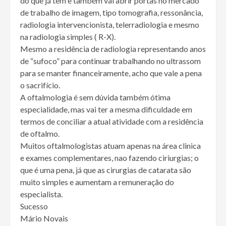
do que já tem e também vai abrir portas no mercado
de trabalho de imagem, tipo tomografia, ressonância,
radiologia intervencionista, telerradiologia e mesmo
na radiologia simples ( R-X).
Mesmo a residência de radiologia representando anos
de “sufoco” para continuar trabalhando no ultrassom
para se manter financeiramente, acho que vale a pena
o sacrifício.
A oftalmologia é sem dúvida também ótima
especialidade, mas vai ter a mesma dificuldade em
termos de conciliar a atual atividade com a residência
de oftalmo.
Muitos oftalmologistas atuam apenas na área clinica
e exames complementares, nao fazendo ciriurgias; o
que é uma pena, já que as cirurgias de catarata são
muito simples e aumentam a remuneração do
especialista.
Sucesso
Mário Novais