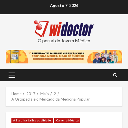
Skip
Agosto 7, 2026
to
content
O portal do Jovem Médico
Primary
Menu
Home
2017
Maio
2
A Ortopedia e o Mercado da Medicina Popular
A Escolha da Especialidade
Carreira Médica