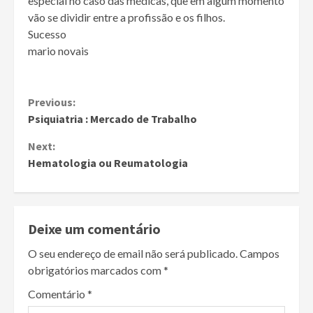
especial no caso das médicas, que em algum momento
vão se dividir entre a profissão e os filhos.
Sucesso
mario novais
Continue
Previous:
Psiquiatria : Mercado de Trabalho
Reading
Next:
Hematologia ou Reumatologia
Deixe um comentário
O seu endereço de email não será publicado.
Campos
obrigatórios marcados com
*
Comentário
*