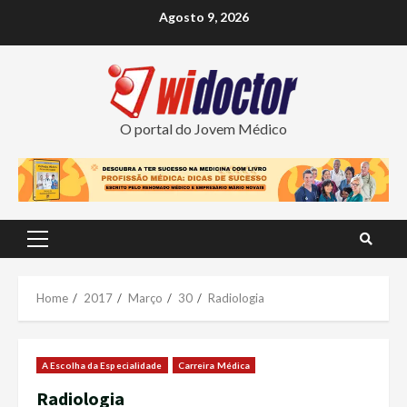
Skip
Agosto 9, 2026
to
content
O portal do Jovem Médico
Primary
Menu
Home
2017
Março
30
Radiologia
A Escolha da Especialidade
Carreira Médica
Radiologia