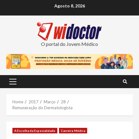
Skip
Agosto 8, 2026
to
content
O portal do Jovem Médico
Primary
Menu
Home
2017
Março
28
Remuneração do Dermatologista
A Escolha da Especialidade
Carreira Médica