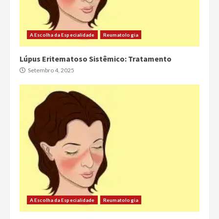
A Escolha da Especialidade
Reumatologia
Lúpus Eritematoso Sistêmico: Tratamento
Setembro 4, 2025
A Escolha da Especialidade
Reumatologia