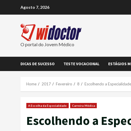
Skip
Agosto 7, 2026
to
content
O portal do Jovem Médico
DICAS DE SUCESSO
TESTE VOCACIONAL
ESTÁGIOS M
Home
2017
Fevereiro
8
Escolhendo a Especialidad
A Escolha da Especialidade
Carreira Médica
Escolhendo a Espec