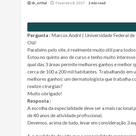
dr_erthal
Fevereiro 8, 2017
2 min read
Pergunta :
Marcos André ( Universidade Federal de
Olá!
Parabéns pelo site, é realmente muito útil para todo
Estou no quinto ano de curso e tenho muito interesse
qual das 3 áreas permite melhores ganhos e melhor qu
cerca de 100 a 200 mil habitantes. Trabalhando em 
melhores ganhos: um dermatologista que trabalha com
realize cirurgias?
Muito obrigado!
Resposta :
A escolha da especialidade deve ser a mais racional 
de 40 anos de atividade profissional.
Devemos, acima de tudo, levar em consideração 3 as
a qualidade de vida que a especialidade proporcio