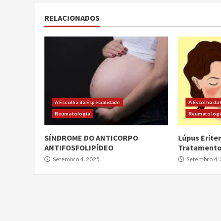
RELACIONADOS
A Escolha da Especialidade
A Escolha da
Reumatologia
Reumatolog
SÍNDROME DO ANTICORPO
Lúpus Erite
ANTIFOSFOLIPÍDEO
Tratament
Setembro 4, 2025
Setembro 4,