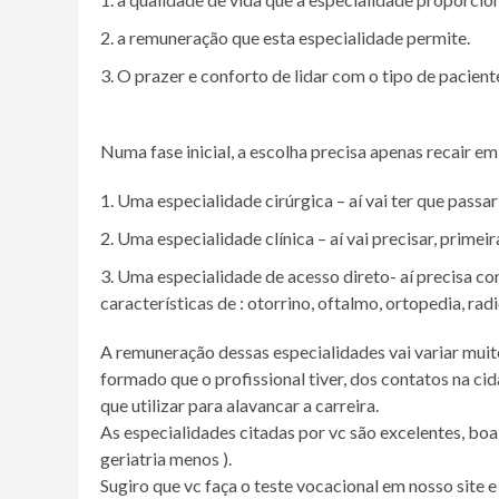
a remuneração que esta especialidade permite.
O prazer e conforto de lidar com o tipo de pacient
Numa fase inicial, a escolha precisa apenas recair em 
Uma especialidade cirúrgica – aí vai ter que passar 
Uma especialidade clínica – aí vai precisar, primei
Uma especialidade de acesso direto- aí precisa con
características de : otorrino, oftalmo, ortopedia, ra
A remuneração dessas especialidades vai variar mui
formado que o profissional tiver, dos contatos na c
que utilizar para alavancar a carreira.
As especialidades citadas por vc são excelentes, boa
geriatria menos ).
Sugiro que vc faça o teste vocacional em nosso site 