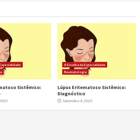
 Especialidade
A Escolha da Especialidade
ia
Reumatologia
matoso Sistêmico:
Lúpus Eritematoso Sistêmico:
o
Diagnóstico
 2025
Setembro 4, 2025