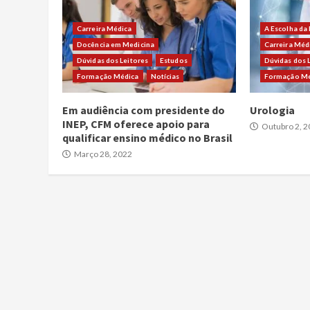
Carreira Médica
A Escolha da
Docência em Medicina
Carreira Méd
Dúvidas dos Leitores
Estudos
Dúvidas dos 
Formação Médica
Notícias
Formação Mé
Em audiência com presidente do
Urologia
INEP, CFM oferece apoio para
Outubro 2, 2
qualificar ensino médico no Brasil
Março 28, 2022