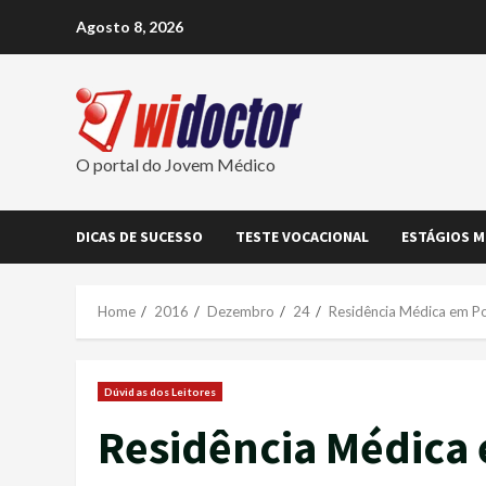
Skip
Agosto 8, 2026
to
content
O portal do Jovem Médico
DICAS DE SUCESSO
TESTE VOCACIONAL
ESTÁGIOS M
Home
2016
Dezembro
24
Residência Médica em Po
Dúvidas dos Leitores
Residência Médica