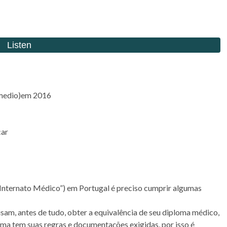
e medio)em 2016
car
“Internato Médico”) em Portugal é preciso cumprir algumas
am, antes de tudo, obter a equivalência de seu diploma médico,
ma tem suas regras e documentações exigidas, por isso é