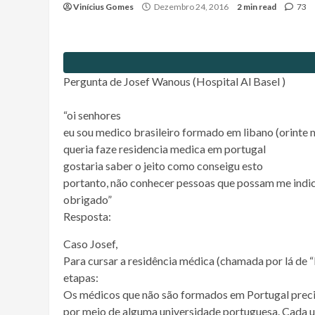
Vinícius Gomes
Dezembro 24, 2016
2 min read
73
Pergunta de Josef Wanous (Hospital Al Basel )
“oi senhores
eu sou medico brasileiro formado em libano (orint
queria faze residencia medica em portugal
gostaria saber o jeito como conseigu esto
portanto, não conhecer pessoas que possam me indi
obrigado”
Resposta:
Caso Josef,
Para cursar a residência médica (
chamada por lá de 
etapas:
Os médicos que não são formados em Portugal precis
por meio de alguma universidade portuguesa. Cada u