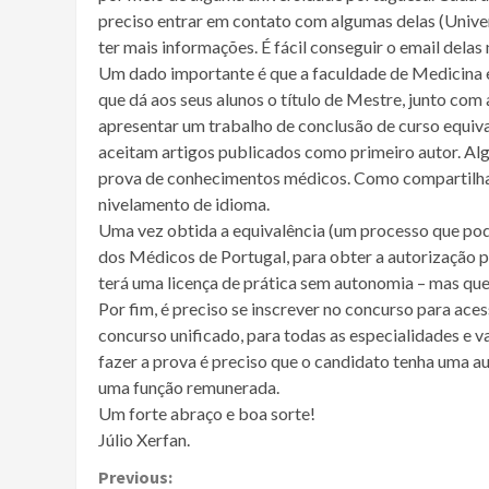
preciso entrar em contato com algumas delas (Univer
ter mais informações. É fácil conseguir o email delas
Um dado importante é que a faculdade de Medicina
que dá aos seus alunos o título de Mestre, junto co
apresentar um trabalho de conclusão de curso equiv
aceitam artigos publicados como primeiro autor. A
prova de conhecimentos médicos. Como compartilham
nivelamento de idioma.
Uma vez obtida a equivalência (um processo que pod
dos Médicos de Portugal, para obter a autorização p
terá uma licença de prática sem autonomia – mas que 
Por fim, é preciso se inscrever no concurso para aces
concurso unificado, para todas as especialidades e v
fazer a prova é preciso que o candidato tenha uma au
uma função remunerada.
Um forte abraço e boa sorte!
Júlio Xerfan.
Continue
Previous: