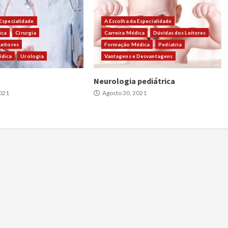
 Especialidade
A Escolha da Especialidade
ica
Cirurgia
Carreira Médica
Dúvidas dos Leitores
Leitores
Formação Médica
Pediatria
dica
Urologia
Vantagens e Desvantagens
Neurologia pediátrica
021
Agosto 30, 2021