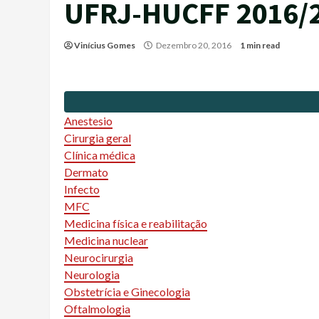
UFRJ-HUCFF 2016/
Vinícius Gomes
Dezembro 20, 2016
1 min read
Anestesio
Cirurgia geral
Clínica médica
Dermato
Infecto
MFC
Medicina física e reabilitação
Medicina nuclear
Neurocirurgia
Neurologia
Obstetrícia e Ginecologia
Oftalmologia