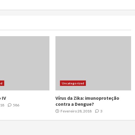
ed
Uncategorized
 IV
Vírus da Zika: imunoproteção
contra a Dengue?
018
586
Fevereiro 28, 2018
3