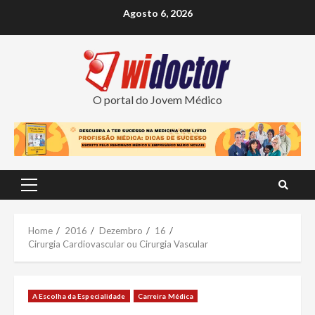
Skip
Agosto 6, 2026
to
content
O portal do Jovem Médico
Primary
Menu
Home
2016
Dezembro
16
Cirurgia Cardiovascular ou Cirurgia Vascular
A Escolha da Especialidade
Carreira Médica