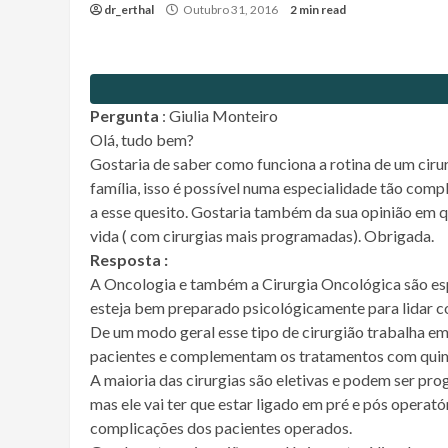
dr_erthal
Outubro 31, 2016
2 min read
Pergunta
: Giulia Monteiro
Olá, tudo bem?
Gostaria de saber como funciona a rotina de um ciru
família, isso é possível numa especialidade tão com
a esse quesito. Gostaria também da sua opinião em q
vida ( com cirurgias mais programadas). Obrigada.
Resposta :
A Oncologia e também a Cirurgia Oncológica são espe
esteja bem preparado psicológicamente para lidar co
De um modo geral esse tipo de cirurgião trabalha e
pacientes e complementam os tratamentos com quimi
A maioria das cirurgias são eletivas e podem ser pro
mas ele vai ter que estar ligado em pré e pós operató
complicações dos pacientes operados.