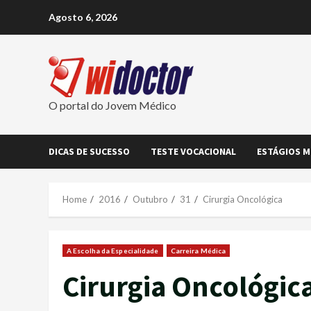
Skip
Agosto 6, 2026
to
content
O portal do Jovem Médico
DICAS DE SUCESSO
TESTE VOCACIONAL
ESTÁGIOS M
Home
2016
Outubro
31
Cirurgia Oncológica
A Escolha da Especialidade
Carreira Médica
Cirurgia Oncológic