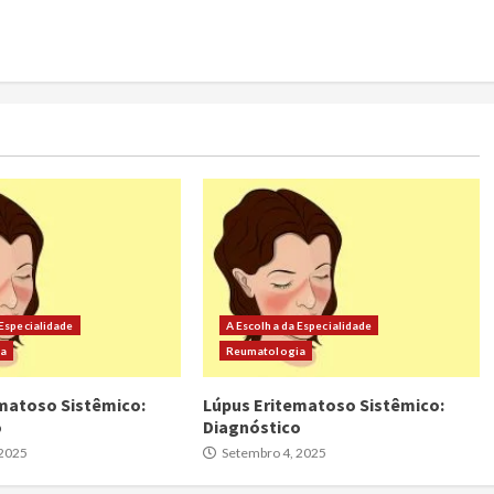
 Especialidade
A Escolha da Especialidade
ia
Reumatologia
matoso Sistêmico:
Lúpus Eritematoso Sistêmico:
o
Diagnóstico
 2025
Setembro 4, 2025