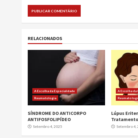
RELACIONADOS
A Escolha da Especialidade
A Escolha da
Reumatologia
Reumatolog
SÍNDROME DO ANTICORPO
Lúpus Erite
ANTIFOSFOLIPÍDEO
Tratament
Setembro 4, 2025
Setembro 4,