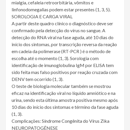
mialgia, cefaleia retroorbitária, vômitos e
linfonodomegalias podem estar presentes (1, 3, 5).
SOROLOGIA E CARGA VIRAL
A partir deste quadro clínico o diagnóstico deve ser
confirmado pela detecção do vírus no sangue. A
detecção do RNA viral na fase aguda, até 10 dias do
início dos sintomas, por transcrição reversa da reação
em cadeia da polimerase (RT-PCR ) é o método de
escolha até o momento (1, 3). Sorologia com
identificação de imunoglobulina IgM por ELISA tem
sido feita mas falso positivos por reação cruzada com
DENV tem ocorrido (1, 3).
O teste de biologia molecular também se mostrou
eficaz na identificação viral no líquido amniótico e na
urina, sendo esta última amostra positiva mesmo após
10 dias do início dos sintomas e término da fase aguda
(1, 3).
Complicações: Síndrome Congênita do Vírus Zika
NEUROPATOGÊNESE