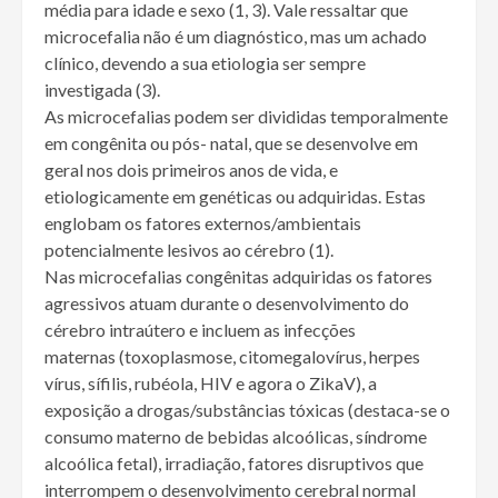
média para idade e sexo (1, 3). Vale ressaltar que
microcefalia não é um diagnóstico, mas um achado
clínico, devendo a sua etiologia ser sempre
investigada (3).
As microcefalias podem ser divididas temporalmente
em congênita ou pós- natal, que se desenvolve em
geral nos dois primeiros anos de vida, e
etiologicamente em genéticas ou adquiridas. Estas
englobam os fatores externos/ambientais
potencialmente lesivos ao cérebro (1).
Nas microcefalias congênitas adquiridas os fatores
agressivos atuam durante o desenvolvimento do
cérebro intraútero e incluem as infecções
maternas (toxoplasmose, citomegalovírus, herpes
vírus, sífilis, rubéola, HIV e agora o ZikaV), a
exposição a drogas/substâncias tóxicas (destaca-se o
consumo materno de bebidas alcoólicas, síndrome
alcoólica fetal), irradiação, fatores disruptivos que
interrompem o desenvolvimento cerebral normal