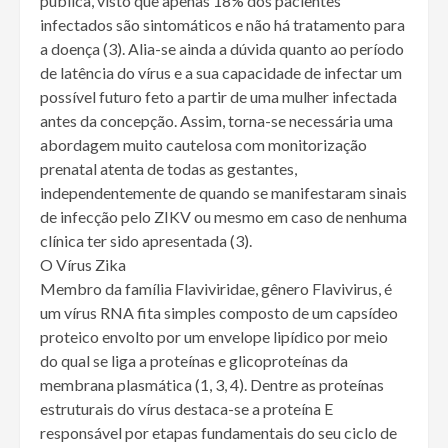
pública, visto que apenas 18% dos pacientes
infectados são sintomáticos e não há tratamento para
a doença (3). Alia-se ainda a dúvida quanto ao período
de latência do vírus e a sua capacidade de infectar um
possível futuro feto a partir de uma mulher infectada
antes da concepção. Assim, torna-se necessária uma
abordagem muito cautelosa com monitorização
prenatal atenta de todas as gestantes,
independentemente de quando se manifestaram sinais
de infecção pelo ZIKV ou mesmo em caso de nenhuma
clínica ter sido apresentada (3).
O Vírus Zika
Membro da família Flaviviridae, gênero Flavivirus, é
um vírus RNA fita simples composto de um capsídeo
proteico envolto por um envelope lipídico por meio
do qual se liga a proteínas e glicoproteínas da
membrana plasmática (1, 3, 4). Dentre as proteínas
estruturais do vírus destaca-se a proteína E
responsável por etapas fundamentais do seu ciclo de