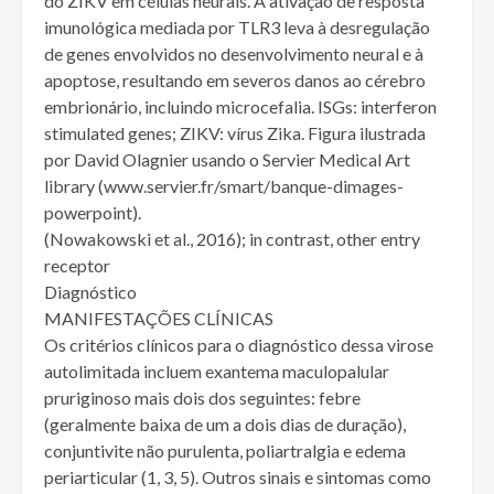
do ZIKV em células neurais. A ativação de resposta
imunológica mediada por TLR3 leva à desregulação
de genes envolvidos no desenvolvimento neural e à
apoptose, resultando em severos danos ao cérebro
embrionário, incluindo microcefalia. ISGs: interferon
stimulated genes; ZIKV: vírus Zika. Figura ilustrada
por David Olagnier usando o Servier Medical Art
library (www.servier.fr/smart/banque-dimages-
powerpoint).
(Nowakowski et al., 2016); in contrast, other entry
receptor
Diagnóstico
MANIFESTAÇÕES CLÍNICAS
Os critérios clínicos para o diagnóstico dessa virose
autolimitada incluem exantema maculopalular
pruriginoso mais dois dos seguintes: febre
(geralmente baixa de um a dois dias de duração),
conjuntivite não purulenta, poliartralgia e edema
periarticular (1, 3, 5). Outros sinais e sintomas como