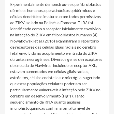
Experimentalmente demonstrou-se que fibroblastos
dérmicos humanos, queratinócitos epidérmicos e
células dendríticas imaturas eram todos permissivos
ao ZIKV isolado na Polinésia Francesa. TLR3 foi
identificado como o receptor inicialmente envolvido
na infecção do ZIKV em fribroblastos humanos (4).
Nowakowski et al. (2016) examinaram o repertório
de receptores das células gliais radiais no cérebro
fetal envolvido no acoplamento e entrada do ZIKV
durante a neurogênese. Diversos genes de receptores
de entrada de Flavivirus, incluindo o receptor AXL,
estavam aumentados em células gliais radiais,
astrócitos, células endoteliais e micróglia, sugerindo
que estas populações celulares poderiam ser
particularmente vulneráveis à infecção pelo ZIKV no
cérebro em desenvolvimento (Fig 1). Tanto
sequenciamento de RNA quanto análises
imunohistoquímicas confirmaram alto nível de