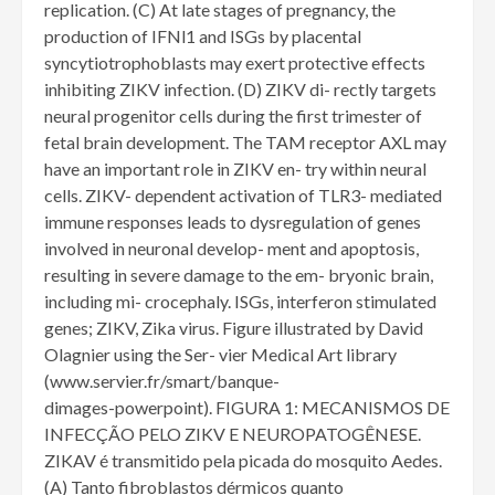
replication. (C) At late stages of pregnancy, the
production of IFNl1 and ISGs by placental
syncytiotrophoblasts may exert protective effects
inhibiting ZIKV infection. (D) ZIKV di- rectly targets
neural progenitor cells during the first trimester of
fetal brain development. The TAM receptor AXL may
have an important role in ZIKV en- try within neural
cells. ZIKV- dependent activation of TLR3- mediated
immune responses leads to dysregulation of genes
involved in neuronal develop- ment and apoptosis,
resulting in severe damage to the em- bryonic brain,
including mi- crocephaly. ISGs, interferon stimulated
genes; ZIKV, Zika virus. Figure illustrated by David
Olagnier using the Ser- vier Medical Art library
(www.servier.fr/smart/banque-
dimages-powerpoint). FIGURA 1: MECANISMOS DE
INFECÇÃO PELO ZIKV E NEUROPATOGÊNESE.
ZIKAV é transmitido pela picada do mosquito Aedes.
(A) Tanto fibroblastos dérmicos quanto