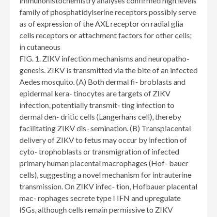
immunohistochemistry analyses confirmed high levels
family of phosphatidylserine receptors possibly serve
as of expression of the AXL receptor on radial glia
cells receptors or attachment factors for other cells;
in cutaneous
FIG. 1. ZIKV infection mechanisms and neuropatho-
genesis. ZIKV is transmitted via the bite of an infected
Aedes mosquito. (A) Both dermal fi- broblasts and
epidermal kera- tinocytes are targets of ZIKV
infection, potentially transmit- ting infection to
dermal den- dritic cells (Langerhans cell), thereby
facilitating ZIKV dis- semination. (B) Transplacental
delivery of ZIKV to fetus may occur by infection of
cyto- trophoblasts or transmigration of infected
primary human placental macrophages (Hof- bauer
cells), suggesting a novel mechanism for intrauterine
transmission. On ZIKV infec- tion, Hofbauer placental
mac- rophages secrete type I IFN and upregulate
ISGs, although cells remain permissive to ZIKV