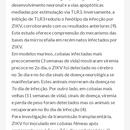
desenvolvimento neuronal e a vias apoptóticas
mediadas por estimulação via TLR3. Inversamente, a
inibição de TLR3 reduziu o fenótipo da infecção por
ZIKV, corroborando com os resultados anteriores (9).
Este estudo oferece compreensão do mecanismo das
bases da microcefalia em recém natos infectados por
ZIKV.
Em modelos murinos, cobaias infectadas mais
precocemente (3 semanas de vida) mostraram viremia
precoce no 2o dia, o ZIKV foi detectado no cérebro
no 3o dia e no 6o dia sinais de doença neurológica se
manifestaram. Estes animais morreram da doença no
7o dia de infecção. Por outro lado, em cobaias mais
velhas (11 semanas de vida), sinais de doença, viremia
e perda de peso foram detectados mas os animais se
recuperaram no 8o dia de infecção (4).
Para investigação da transmissão transplacentária,
ZIKV foi inoculado em cobaias fêmeas após