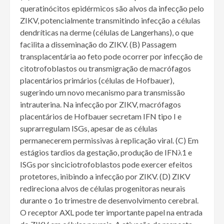
queratinócitos epidérmicos são alvos da infecção pelo
ZIKV, potencialmente transmitindo infecção a células
dendríticas na derme (células de Langerhans), o que
facilita a disseminação do ZIKV. (B) Passagem
transplacentária ao feto pode ocorrer por infecção de
citotrofoblastos ou transmigração de macrófagos
placentários primários (células de Hofbauer),
sugerindo um novo mecanismo para transmissão
intrauterina. Na infecção por ZIKV, macrófagos
placentários de Hofbauer secretam IFN tipo I e
suprarregulam ISGs, apesar de as células
permanecerem permissivas à replicação viral. (C) Em
estágios tardios da gestação, produção de IFNλ1 e
ISGs por sinciciotrofoblastos pode exercer efeitos
protetores, inibindo a infecção por ZIKV. (D) ZIKV
redireciona alvos de células progenitoras neurais
durante o 1o trimestre de desenvolvimento cerebral.
O receptor AXL pode ter importante papel na entrada