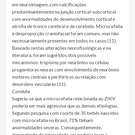
em neuroimagem, com calcificações
predominantemente na junção cortical-subcortical
com anormalidades do desenvolvimento cortical e
atrofia de tronco cerebral e de cerebelo. Microcefalia
e desproporção craniofacial foram comuns, mas não
necessariamente presentes em todos os casos (11).
Baseado nestas alterações neurofisológicas e na
literatura, foram sugeridos dois possíveis
mecanismos: tropismo por neurônios ou células
progenitoras neuras com envolvimento de neurônios
motores centrais e periféricos ou relação com
desordens vasculares (11).
Conduta
Sugeriu-se que a microcefalia relacionada ao ZIKV
poderia ser mais agressiva que as demais etiologias.
Segundo pesquisa com coorte de 35 bebês nascidos
com microcefalia no Brasil, 71% tinham
anormalidades severas. Consequentemente,
dependendo da intensidade, ela poderia levar a