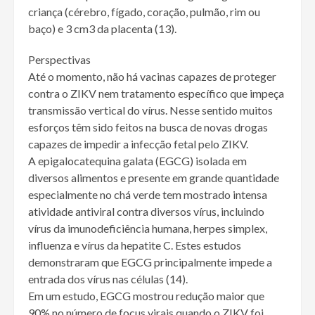
criança (cérebro, fígado, coração, pulmão, rim ou
baço) e 3 cm3 da placenta (13).
Perspectivas
Até o momento, não há vacinas capazes de proteger
contra o ZIKV nem tratamento específico que impeça
transmissão vertical do vírus. Nesse sentido muitos
esforços têm sido feitos na busca de novas drogas
capazes de impedir a infecção fetal pelo ZIKV.
A epigalocatequina galata (EGCG) isolada em
diversos alimentos e presente em grande quantidade
especialmente no chá verde tem mostrado intensa
atividade antiviral contra diversos vírus, incluindo
vírus da imunodeficiência humana, herpes simplex,
influenza e vírus da hepatite C. Estes estudos
demonstraram que EGCG principalmente impede a
entrada dos vírus nas células (14).
Em um estudo, EGCG mostrou redução maior que
90% no número de focus virais quando o ZIKV foi