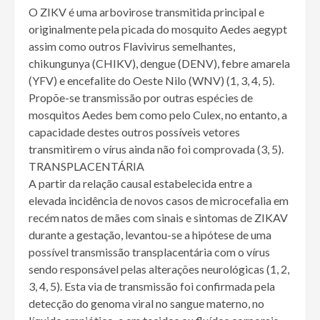
O ZIKV é uma arbovirose transmitida principal e
originalmente pela picada do mosquito Aedes aegypt
assim como outros Flavivirus semelhantes,
chikungunya (CHIKV), dengue (DENV), febre amarela
(YFV) e encefalite do Oeste Nilo (WNV) (1, 3, 4, 5).
Propõe-se transmissão por outras espécies de
mosquitos Aedes bem como pelo Culex, no entanto, a
capacidade destes outros possíveis vetores
transmitirem o vírus ainda não foi comprovada (3, 5).
TRANSPLACENTÁRIA
A partir da relação causal estabelecida entre a
elevada incidência de novos casos de microcefalia em
recém natos de mães com sinais e sintomas de ZIKAV
durante a gestação, levantou-se a hipótese de uma
possível transmissão transplacentária com o vírus
sendo responsável pelas alterações neurológicas (1, 2,
3, 4, 5). Esta via de transmissão foi confirmada pela
detecção do genoma viral no sangue materno, no