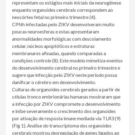
representam os estágios mais iniciais da neurogênese
enquanto organoides cerebrais correspondem ao
neocórtex fetal no primeiro trimestre (4).
CPNh infectadas pelo ZIKV desenvolveram muito
poucas neuroesferas e estas apresentaram
anormalidades morfológicas com descolamento
celular, núcleos apoptóticos e estruturas
membranares afinadas, quando comparadas a
condições controle (8). Este modelo mimetiza eventos
do desenvolvimento cerebral no primeiro trimestre e
sugere que infecção pelo ZIKV neste período possa
danificar o cérebro em desenvolvimento.
Culturas de organoides cerebrais gerados a partir de
células tronco embrionárias humanas mostraram que
a infecção por ZIKV compromete o desenvolvimento
e inibe severamente o crescimento dos organoides
por ativação de resposta imune mediada via TLR3 (9)
(Fig 1). Análise do transcriptoma dos organoides
cerebrais mostrou desregulação de genes ligados ao