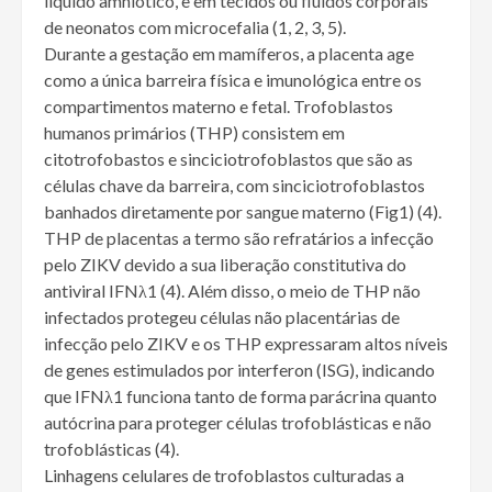
líquido amniótico, e em tecidos ou fluídos corporais
de neonatos com microcefalia (1, 2, 3, 5).
Durante a gestação em mamíferos, a placenta age
como a única barreira física e imunológica entre os
compartimentos materno e fetal. Trofoblastos
humanos primários (THP) consistem em
citotrofobastos e sinciciotrofoblastos que são as
células chave da barreira, com sinciciotrofoblastos
banhados diretamente por sangue materno (Fig1) (4).
THP de placentas a termo são refratários a infecção
pelo ZIKV devido a sua liberação constitutiva do
antiviral IFNλ1 (4). Além disso, o meio de THP não
infectados protegeu células não placentárias de
infecção pelo ZIKV e os THP expressaram altos níveis
de genes estimulados por interferon (ISG), indicando
que IFNλ1 funciona tanto de forma parácrina quanto
autócrina para proteger células trofoblásticas e não
trofoblásticas (4).
Linhagens celulares de trofoblastos culturadas a