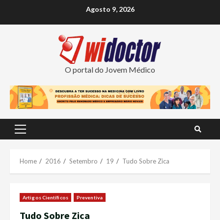
Skip
Agosto 9, 2026
to
content
O portal do Jovem Médico
Primary
Menu
Home
2016
Setembro
19
Tudo Sobre Zica
Artigos Científicos
Preventiva
Tudo Sobre Zica