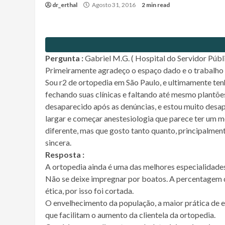
dr_erthal
Agosto 31, 2016
2 min read
Pergunta :
Gabriel M.G. ( Hospital do Servidor Públi
Primeiramente agradeço o espaço dado e o trabalho e
Sou r2 de ortopedia em São Paulo, e ultimamente ten
fechando suas clínicas e faltando até mesmo plantõe
desaparecido após as denúncias, e estou muito de
largar e começar anestesiologia que parece ter um 
diferente, mas que gosto tanto quanto, principalment
sincera.
Resposta :
A ortopedia ainda é uma das melhores especialidades
Não se deixe impregnar por boatos. A percentagem qu
ética, por isso foi cortada.
O envelhecimento da população, a maior prática de e
que facilitam o aumento da clientela da ortopedia.