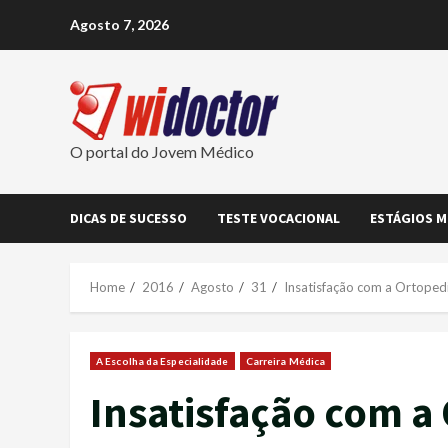
Skip
Agosto 7, 2026
to
content
O portal do Jovem Médico
DICAS DE SUCESSO
TESTE VOCACIONAL
ESTÁGIOS M
Home
2016
Agosto
31
Insatisfação com a Ortoped
A Escolha da Especialidade
Carreira Médica
Insatisfação com a