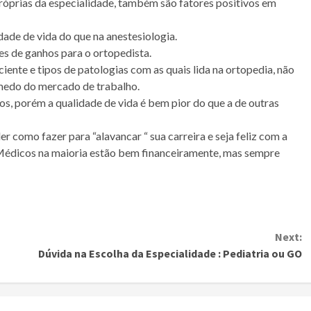
róprias da especialidade, também são fatores positivos em
dade de vida do que na anestesiologia.
es de ganhos para o ortopedista.
ciente e tipos de patologias com as quais lida na ortopedia, não
 medo do mercado de trabalho.
s, porém a qualidade de vida é bem pior do que a de outras
 como fazer para “alavancar “ sua carreira e seja feliz com a
– Médicos na maioria estão bem financeiramente, mas sempre
Next:
Dúvida na Escolha da Especialidade : Pediatria ou GO