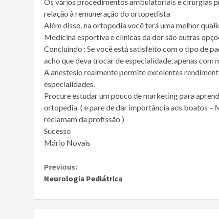
Os vários procedimentos ambulatoriais e cirurgias p
relação à remuneração do ortopedista
Além disso, na ortopedia você terá uma melhor quali
Medicina esportiva e clínicas da dor são outras opçõ
Concluindo : Se você está satisfeito com o tipo de pa
acho que deva trocar de especialidade, apenas com
A anestesio realmente permite excelentes rendimento
especialidades.
Procure estudar um pouco de marketing para aprender
ortopedia. ( e pare de dar importância aos boatos 
reclamam da profissão )
Sucesso
Mário Novais
Continue
Previous:
Neurologia Pediátrica
Reading