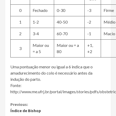
0
Fechado
0-30
-3
Firme
1
1-2
40-50
-2
Médio
2
3-4
60-70
-1
Macio
Maior ou
Maior ou = a
+1,
3
= a 5
80
+2
Uma pontuação menor ou igual a 6 indica que o
amadurecimento do colo é necessário antes da
indução do parto.
Fonte:
http://www.me.ufrj.br/portal/images/stories/pdfs/obstetri
Continue
Previous:
Índice de Bishop