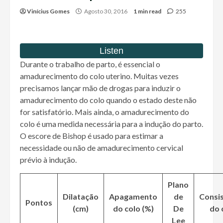
Vinícius Gomes
Agosto 30, 2016
1 min read
255
Durante o trabalho de parto, é essencial o
amadurecimento do colo uterino. Muitas vezes
precisamos lançar mão de drogas para induzir o
amadurecimento do colo quando o estado deste não
for satisfatório. Mais ainda, o amadurecimento do
colo é uma medida necessária para a indução do parto.
O escore de Bishop é usado para estimar a
necessidade ou não de amadurecimento cervical
prévio à indução.
Plano
Dilatação
Apagamento
de
Consis
Pontos
(cm)
do colo (%)
De
do 
Lee