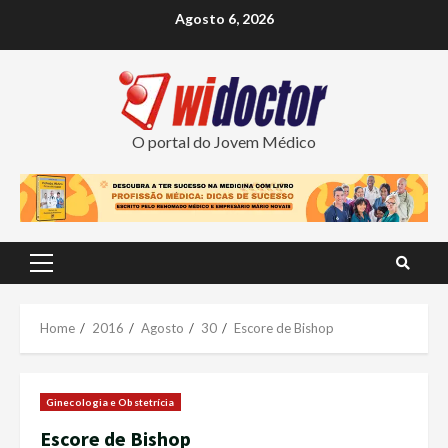
Skip
Agosto 6, 2026
to
content
O portal do Jovem Médico
Primary
Menu
Home
2016
Agosto
30
Escore de Bishop
Ginecologia e Obstetrícia
Escore de Bishop