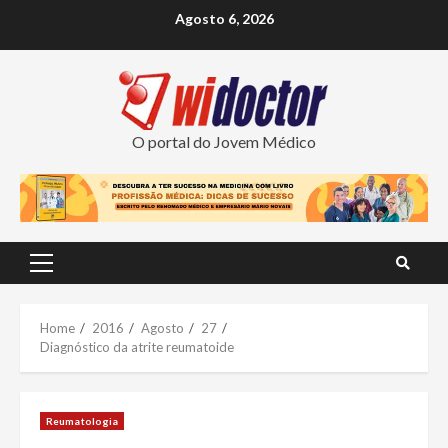
Skip
Agosto 6, 2026
to
content
O portal do Jovem Médico
Primary
Menu
Home
2016
Agosto
27
Diagnóstico da atrite reumatoide
Reumatologia