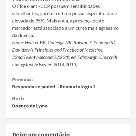
O FR e o anti-CCP possuem sensibilidades
semelhantes, porém o último possui especificidade
elevada de 95%. Mais anda, a presença deste
marcador está associado a um curso mais agressivo
da doença.
Fonte: Walker BR, Colledge NR, Ralston S, Penman ID.
Davidson’s Principles and Practice of Medicine.
22nd;Twenty-second;22;22th; ed. Edinburgh: Churchill
Livingstone/Elsevier; 2014;2013;.
Continue
Previous:
Responda se puder! – Reumatologia 2
Reading
Next:
Doença de Lyme
Deixe um comentário