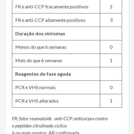
FR e anti-CCP fracamente positivos
2
FR e anti-CCP altamente positivos
3
Duração dos sintomas
Menos do que 6 semanas
0
Mais do que 6 semanas
1
Reagentes de fase aguda
PCR e VHS normais
0
PCR e VHS alterados
1
FR: fator reumatoide anti-CCP: anticorpos contra
o peptídeo citrulinado cíclico
6 ou mais pontos: AR confirmada