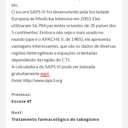
etc.
O escore SAPS III foi desenvolvido pela Sociedade
Europeia de Medicina Intensiva em 2003. Eles
utilizaram 16.784 pacientes oriundos de 35 países dos
5 continentes. Embora não seja o mais usado no
mundo (que é o APACHE II, de 1985), ele apresenta
vantagens interessantes, que são os dados de diversas
regiões heterogêneas e equações orientadas
dependendo da região do CTI.
A calculadora do SAPS III pode ser baixada
gratuitamente
aqui.
Fonte: http://www.saps3.org
Continue
Previous:
Escore 4T
Reading
Next:
Tratamento farmacológico do tabagismo