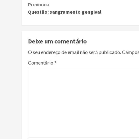
Continue
Previous:
Questão: sangramento gengival
Reading
Deixe um comentário
O seu endereço de email não será publicado.
Campos
Comentário
*