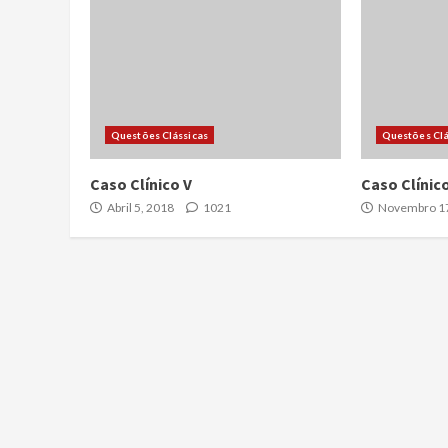
Questões Clássicas
Questões Clá
Caso Clínico V
Caso Clínico
Abril 5, 2018
1021
Novembro 17