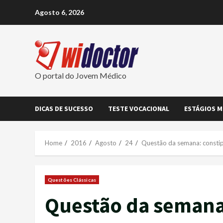
Skip
Agosto 6, 2026
to
content
O portal do Jovem Médico
DICAS DE SUCESSO
TESTE VOCACIONAL
ESTÁGIOS M
Home
2016
Agosto
24
Questão da semana: consti
Questões Clássicas
Questão da semana