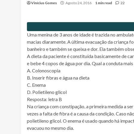
Vinícius Gomes
Agosto 24, 2016
1 min read
22
Uma menina de 3 anos de idade é trazida no ambulató
macias diaramente. A última evacuação da criança foi
banheiro e também se queixa e dor. Ela também obse
A dieta da paciente é constituída basicamente de car
e bebe 4 copos de água por dia. Qual a conduta mai
A. Colonoscopia
B. Inserir fibras e água na dieta
C. Enema
D. Polietileno glicol
Resposta: letra B
Na criança com constipação, a primeira medida a ser 
vezes a falta de fibra é a causa da condição. Caso 
polietileno glicol. O enema é usado quando há impact
evacuou no mesmo dia.