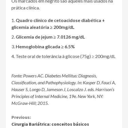
Os marcados em negrito são aqueles mais usados na
prática clínica.
Quadro clínico de cetoacidose diabética +
glicemia aleatória ≥ 200mg/dL
Glicemia de jejum ≥ 7.0126 mg/dL
Hemoglobina glicada ≥ 6.5%
Teste oral de tolerância à glicose (75g) ≥ 200mg/dL
Fonte:
Powers AC.
Diabetes Mellitus: Diagnosis,
Classification, and Pathophysiology.
In:
Kasper D, Fauci A,
Hauser S, Longo D, Jameson J, Loscalzo J.
eds.
Harrison’s
Principles of Internal Medicine, 19e. New York, NY:
McGraw-Hill; 2015.
Continue
Previous:
Cirurgia Bariátrica: conceitos básicos