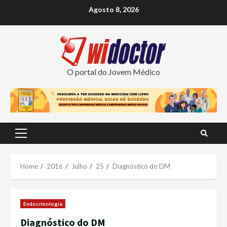
Skip
Agosto 8, 2026
to
content
O portal do Jovem Médico
Primary
Menu
Home
2016
Julho
25
Diagnóstico do DM
Endocrinologia
Diagnóstico do DM