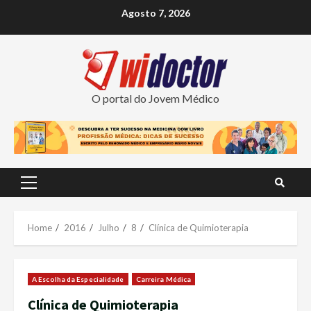
Skip
Agosto 7, 2026
to
content
O portal do Jovem Médico
Primary
Menu
Home
2016
Julho
8
Clínica de Quimioterapia
A Escolha da Especialidade
Carreira Médica
Clínica de Quimioterapia